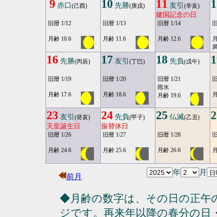
9
10
11
1
赤口
先勝
友引
(己酉)
(庚戌)
(辛亥)
建国記念の日
旧暦 1/12
旧暦 1/13
旧暦 1/14
旧
月齢 10.6
月齢 11.6
月齢 12.6
月
満
16
17
18
1
先勝
友引
先負
(丙辰)
(丁巳)
(戊午)
旧暦 1/19
旧暦 1/20
旧暦 1/21
旧
雨水
月齢 17.6
月齢 18.6
月
月齢 19.6
23
24
25
2
友引
先負
仏滅
(癸亥)
(甲子)
(乙丑)
天皇誕生日
振替休日
旧暦 1/26
旧暦 1/27
旧暦 1/28
旧
月齢 24.6
月齢 25.6
月齢 26.6
月
年
月
前月
◆月齢の数字は、その日の正午
ジです。再来年以降の春分の日