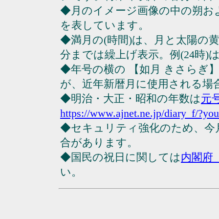
◆月のイメージ画像の中の朔お
を表しています。
◆満月の(時間)は、月と太陽の黄
分までは繰上げ表示。例(24時)は23
◆年号の横の 【如月 きさらぎ
が、近年新暦月に使用される場
◆明治・大正・昭和の年数は
元
https://www.ajnet.ne.jp/diary_f/?yo
◆セキュリティ強化のため、今
合があります。
◆国民の祝日に関しては
内閣府
い。