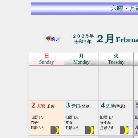
六曜・月
２月
２０２５年
Febru
前月
令和７年
日
月
火
Sunday
Monday
Tuesday
2
3
4
大安
赤口
先勝
(壬寅)
(癸卯)
(甲辰)
旧暦 1/5
旧暦 1/6
旧暦 1/7
旧
節分
立春
春七草
月
月齢 3.6
月齢 4.6
月齢 5.6