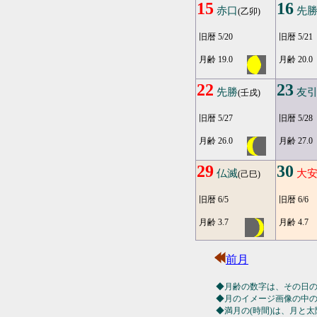
15
16
赤口
先
(乙卯)
旧暦 5/20
旧暦 5/21
月齢 19.0
月齢 20.0
22
23
先勝
友
(壬戌)
旧暦 5/27
旧暦 5/28
月齢 26.0
月齢 27.0
29
30
仏滅
大
(己巳)
旧暦 6/5
旧暦 6/6
月齢 3.7
月齢 4.7
前月
◆月齢の数字は、その日
◆月のイメージ画像の中
◆満月の(時間)は、月と太陽