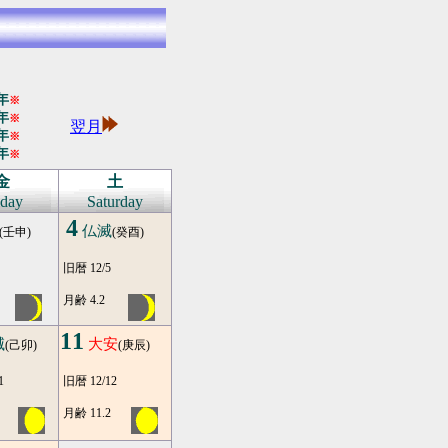
年
※
年
※
翌月
年
※
年
※
金
土
iday
Saturday
4
仏滅
(壬申)
(癸酉)
旧暦 12/5
月齢 4.2
11
滅
大安
(己卯)
(庚辰)
1
旧暦 12/12
月齢 11.2