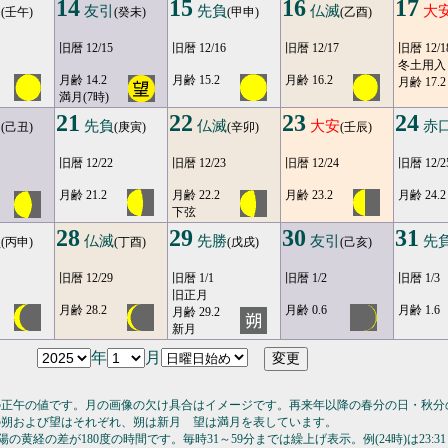
14
15
16
17
勝
友引
先負
仏滅
大
(壬午)
(癸未)
(甲申)
(乙酉)
旧暦 12/15
旧暦 12/16
旧暦 12/17
旧暦 12/1
冬土用入
月齢 14.2
月齢 15.2
月齢 16.2
月齢 17.2
満月(7時)
21
22
23
24
引
先負
仏滅
大安
赤
(己丑)
(庚寅)
(辛卯)
(壬辰)
旧暦 12/22
旧暦 12/23
旧暦 12/24
旧暦 12/2
月齢 21.2
月齢 22.2
月齢 23.2
月齢 24.2
下弦
28
29
30
31
負
仏滅
先勝
友引
先
(丙申)
(丁酉)
(戊戌)
(己亥)
旧暦 12/29
旧暦 1/1
旧暦 1/2
旧暦 1/3
旧正月
月齢 28.2
月齢 0.6
月齢 1.6
月齢 29.2
新月
年
月
の正午の値です。月の画像の欠け具合はイメージです。再来年以降の春分の日・秋分
の朔および望はそれぞれ、朔は新月 望は満月を表しています。
の黄経の差が180度の時間です。毎時31～59分までは繰上げ表示。例(24時)は23:31～