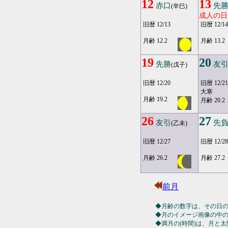
12
13
赤口
先
(辛巳)
成人の日
旧暦 12/13
旧暦 12/14
月齢 12.2
月齢 13.2
19
20
先勝
友
(戊子)
旧暦 12/20
旧暦 12/21
大寒
月齢 19.2
月齢 20.2
26
27
友引
先
(乙未)
旧暦 12/27
旧暦 12/28
月齢 26.2
月齢 27.2
前月
◆月齢の数字は、その日
◆月のイメージ画像の中
◆満月の(時間)は、月と太陽