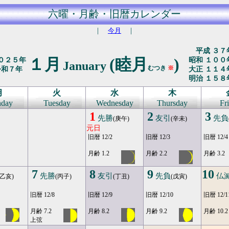
六曜・月齢・旧暦カレンダー
｜
今月
｜
平成 ３７
１月
(睦月
)
０２５年
昭和 １００
January
むつき
※
令和７年
大正 １１４
明治 １５８
月
火
水
木
day
Tuesday
Wednesday
Thursday
Fr
1
2
3
先勝
友引
先負
(庚午)
(辛未)
元日
旧暦 12/2
旧暦 12/3
旧暦 12/4
月齢 1.2
月齢 2.2
月齢 3.2
7
8
9
10
先勝
友引
先負
仏
(乙亥)
(丙子)
(丁丑)
(戊寅)
旧暦 12/8
旧暦 12/9
旧暦 12/10
旧暦 12/1
月齢 7.2
月齢 8.2
月齢 9.2
月齢 10.2
上弦