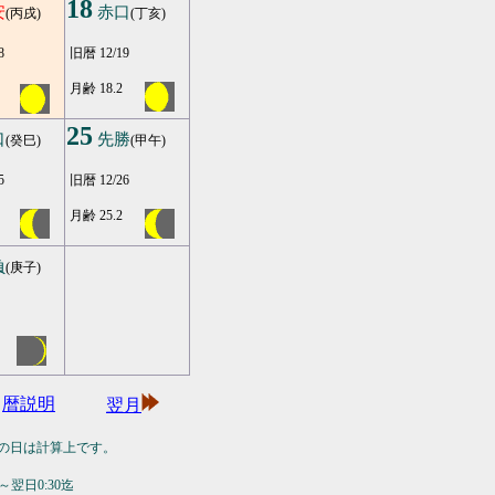
18
安
赤口
(丙戌)
(丁亥)
8
旧暦 12/19
月齢 18.2
25
口
先勝
(癸巳)
(甲午)
5
旧暦 12/26
月齢 25.2
負
(庚子)
暦説明
翌月
の日は計算上です。
翌日0:30迄