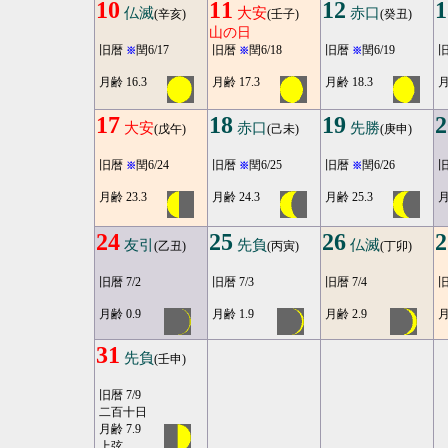
10
11
12
1
仏滅
大安
赤口
(辛亥)
(壬子)
(癸丑)
山の日
旧暦
閏6/17
旧暦
閏6/18
旧暦
閏6/19
※
※
※
月齢 16.3
月齢 17.3
月齢 18.3
月
17
18
19
2
大安
赤口
先勝
(戊午)
(己未)
(庚申)
旧暦
閏6/24
旧暦
閏6/25
旧暦
閏6/26
※
※
※
月齢 23.3
月齢 24.3
月齢 25.3
月
24
25
26
2
友引
先負
仏滅
(乙丑)
(丙寅)
(丁卯)
旧暦 7/2
旧暦 7/3
旧暦 7/4
旧
月齢 0.9
月齢 1.9
月齢 2.9
月
31
先負
(壬申)
旧暦 7/9
二百十日
月齢 7.9
上弦