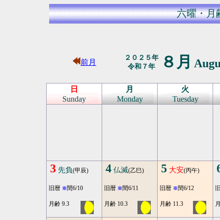
六曜・月
８月
２０２５年
Augu
前月
令和７年
日
月
火
Sunday
Monday
Tuesday
3
4
5
先負
仏滅
大安
(甲辰)
(乙巳)
(丙午)
旧暦
閏6/10
旧暦
閏6/11
旧暦
閏6/12
※
※
※
月齢 9.3
月齢 10.3
月齢 11.3
月