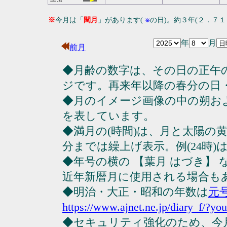
※
今月は「
閏月
」があります(
の日)。約３年(２．７
※
年
月
前月
◆月齢の数字は、その日の正午
ジです。再来年以降の春分の日
◆月のイメージ画像の中の朔お
を表しています。
◆満月の(時間)は、月と太陽の黄
分までは繰上げ表示。例(24時)は23
◆年号の横の 【葉月 はづき】
近年新暦月に使用される場合も
◆明治・大正・昭和の年数は
元
https://www.ajnet.ne.jp/diary_f/?yo
◆セキュリティ強化のため、今