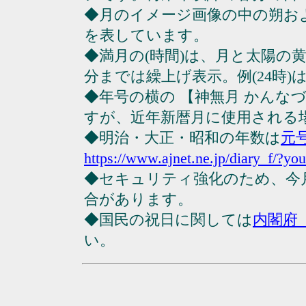
◆月のイメージ画像の中の朔お
を表しています。
◆満月の(時間)は、月と太陽の黄
分までは繰上げ表示。例(24時)は23
◆年号の横の 【神無月 かんな
すが、近年新暦月に使用される
◆明治・大正・昭和の年数は
元
https://www.ajnet.ne.jp/diary_f/?yo
◆セキュリティ強化のため、今
合があります。
◆国民の祝日に関しては
内閣府
い。