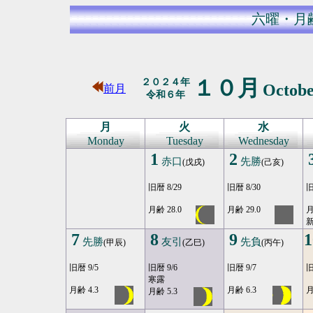
六曜・月
１０月
２０２４年
Octob
前月
令和６年
月
火
水
Monday
Tuesday
Wednesday
1
2
赤口
先勝
(戊戌)
(己亥)
旧暦 8/29
旧暦 8/30
旧
月齢 28.0
月齢 29.0
月
7
8
9
1
先勝
友引
先負
(甲辰)
(乙巳)
(丙午)
旧暦 9/5
旧暦 9/6
旧暦 9/7
旧
寒露
月齢 4.3
月齢 6.3
月
月齢 5.3