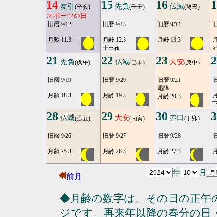
14
15
16
1
友引
先負
仏滅
(辛亥)
(壬子)
(癸丑)
スポーツの日
旧暦 9/12
旧暦 9/13
旧暦 9/14
旧
月齢 11.3
月齢 12.3
月齢 13.3
月
十三夜
満
21
22
23
2
先負
仏滅
大安
(戊午)
(己未)
(庚申)
旧暦 9/19
旧暦 9/20
旧暦 9/21
旧
霜降
月齢 18.3
月齢 19.3
月
月齢 20.3
28
29
30
3
仏滅
大安
赤口
(乙丑)
(丙寅)
(丁卯)
旧暦 9/26
旧暦 9/27
旧暦 9/28
旧
月齢 25.3
月齢 26.3
月齢 27.3
月
年
月
前月
◆月齢の数字は、その日の正午
ジです。再来年以降の春分の日