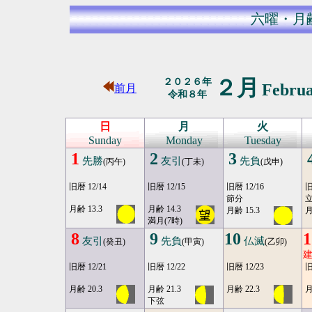
六曜・月
２月
２０２６年
Febru
前月
令和８年
日
月
火
Sunday
Monday
Tuesday
1
2
3
先勝
友引
先負
(丙午)
(丁未)
(戊申)
旧暦 12/14
旧暦 12/15
旧暦 12/16
旧
節分
月齢 13.3
月齢 14.3
月齢 15.3
月
満月(7時)
8
9
10
1
友引
先負
仏滅
(癸丑)
(甲寅)
(乙卯)
旧暦 12/21
旧暦 12/22
旧暦 12/23
旧
月齢 20.3
月齢 21.3
月齢 22.3
月
下弦