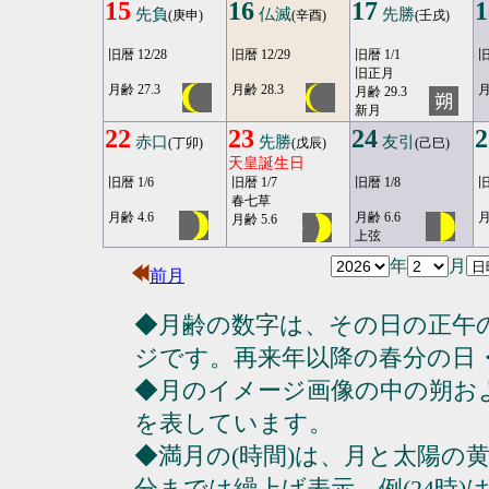
15
16
17
1
先負
仏滅
先勝
(庚申)
(辛酉)
(壬戌)
旧暦 12/28
旧暦 12/29
旧暦 1/1
旧
旧正月
月齢 27.3
月齢 28.3
月
月齢 29.3
新月
22
23
24
2
赤口
先勝
友引
(丁卯)
(戊辰)
(己巳)
天皇誕生日
旧暦 1/6
旧暦 1/7
旧暦 1/8
旧
春七草
月齢 4.6
月齢 6.6
月
月齢 5.6
上弦
年
月
前月
◆月齢の数字は、その日の正午
ジです。再来年以降の春分の日
◆月のイメージ画像の中の朔お
を表しています。
◆満月の(時間)は、月と太陽の黄
分までは繰上げ表示。例(24時)は23