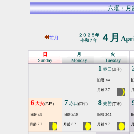
六曜・月
４月
２０２５年
Apr
前月
令和７年
日
月
火
Sunday
Monday
Tuesday
1
赤口
(庚子)
旧暦 3/4
旧
月齢 2.7
月
6
7
8
大安
赤口
先勝
(乙巳)
(丙午)
(丁未)
旧暦 3/9
旧暦 3/10
旧暦 3/11
旧
月齢 7.7
月齢 8.7
月齢 9.7
月