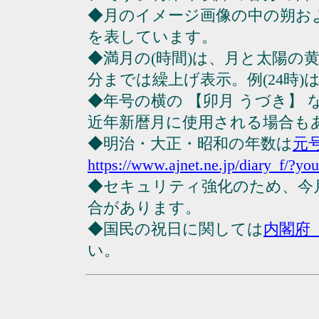
◆月のイメージ画像の中の朔お
を表しています。
◆満月の(時間)は、月と太陽の黄
分までは繰上げ表示。例(24時)は23
◆年号の横の 【卯月 うづき】
近年新暦月に使用される場合も
◆明治・大正・昭和の年数は
元
https://www.ajnet.ne.jp/diary_f/?yo
◆セキュリティ強化のため、今
合があります。
◆国民の祝日に関しては
内閣府
い。