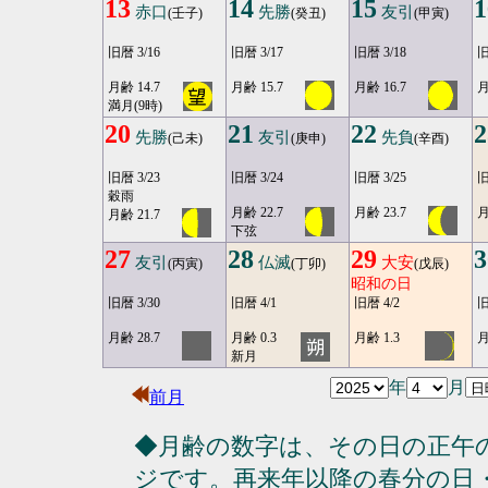
13
14
15
1
赤口
先勝
友引
(壬子)
(癸丑)
(甲寅)
旧暦 3/16
旧暦 3/17
旧暦 3/18
旧
月齢 14.7
月齢 15.7
月齢 16.7
月
満月(9時)
20
21
22
2
先勝
友引
先負
(己未)
(庚申)
(辛酉)
旧暦 3/23
旧暦 3/24
旧暦 3/25
旧
穀雨
月齢 22.7
月齢 23.7
月
月齢 21.7
下弦
27
28
29
3
友引
仏滅
大安
(丙寅)
(丁卯)
(戊辰)
昭和の日
旧暦 3/30
旧暦 4/1
旧暦 4/2
旧
月齢 28.7
月齢 0.3
月齢 1.3
月
新月
年
月
前月
◆月齢の数字は、その日の正午
ジです。再来年以降の春分の日