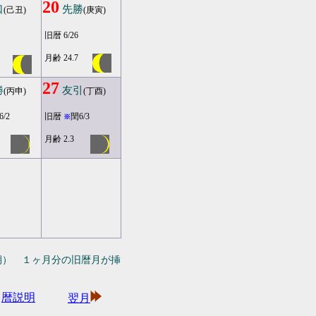
20
口
先勝
(己丑)
(庚寅)
旧暦 6/26
月齢 24.7
27
勝
友引
(丙申)
(丁酉)
6/2
旧暦
閏6/3
※
月齢 2.3
期） １ヶ月分の旧暦月が挿
暦説明
翌月