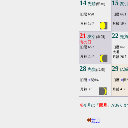
14
15
先勝
友
(甲申)
旧暦 6/20
旧暦 6/21
月齢 18.7
月齢 19.7
21
22
友引
先
(辛卯)
海の日
旧暦 6/27
旧暦 6/28
大暑
月齢 25.7
月齢 26.7
28
29
先負
仏
(戊戌)
旧暦
閏6/4
旧暦
閏6
※
※
月齢 3.3
月齢 4.3
※
今月は「
閏月
」がありま
前月