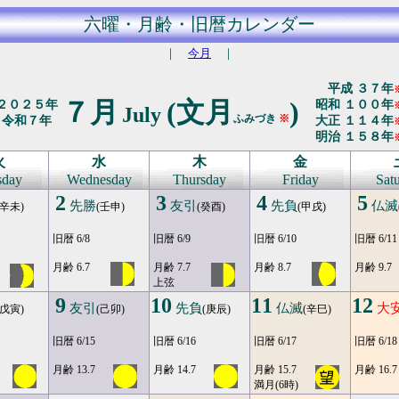
六曜・月齢・旧暦カレンダー
｜
今月
｜
平成 ３７年
７月
(文月
)
２０２５年
昭和 １００年
July
ふみづき
※
令和７年
大正 １１４年
明治 １５８年
火
水
木
金
sday
Wednesday
Thursday
Friday
Sat
2
3
4
5
先勝
友引
先負
仏滅
(辛未)
(壬申)
(癸酉)
(甲戌)
旧暦 6/8
旧暦 6/9
旧暦 6/10
旧暦 6/11
月齢 6.7
月齢 7.7
月齢 8.7
月齢 9.7
上弦
9
10
11
12
友引
先負
仏滅
大
(戊寅)
(己卯)
(庚辰)
(辛巳)
旧暦 6/15
旧暦 6/16
旧暦 6/17
旧暦 6/18
月齢 13.7
月齢 14.7
月齢 15.7
月齢 16.7
満月(6時)