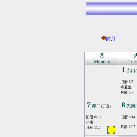
前月
月
Monday
Tue
1
赤口
旧暦 6/7
半夏生
月齢 5.7
7
8
赤口
先勝
(丁丑)
旧暦 6/13
旧暦 6/14
小暑
月齢 12.7
月齢 11.7