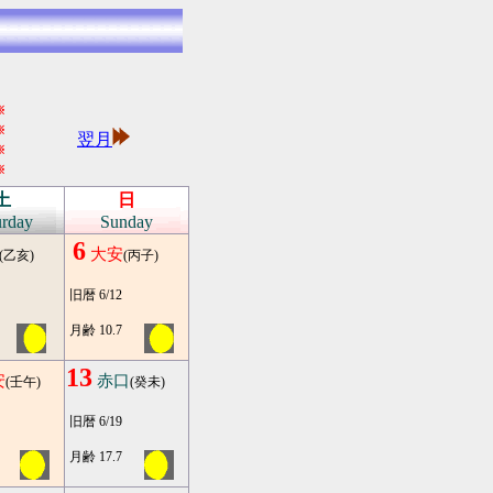
※
※
翌月
※
※
土
日
urday
Sunday
6
大安
(乙亥)
(丙子)
旧暦 6/12
月齢 10.7
13
安
赤口
(壬午)
(癸未)
旧暦 6/19
月齢 17.7