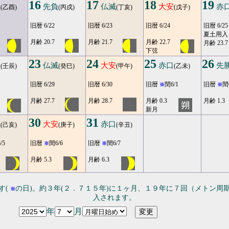
16
17
18
19
引
先負
仏滅
大安
赤
(乙酉)
(丙戌)
(丁亥)
(戊子)
旧暦 6/22
旧暦 6/23
旧暦 6/24
旧暦 6/25
夏土用入
月齢 20.7
月齢 21.7
月齢 22.7
月齢 23.7
下弦
23
24
25
26
負
仏滅
大安
赤口
先
(壬辰)
(癸巳)
(甲午)
(乙未)
旧暦 6/29
旧暦 6/30
旧暦
閏6/1
旧暦
閏
※
※
月齢 27.7
月齢 28.7
月齢 0.3
月齢 1.3
新月
30
31
滅
大安
赤口
(己亥)
(庚子)
(辛丑)
/5
旧暦
閏6/6
旧暦
閏6/7
※
※
月齢 5.3
月齢 6.3
す(
の日)。約３年(２．７１５年)に１ヶ月、１９年に７回（メトン周
※
入されます。
年
月