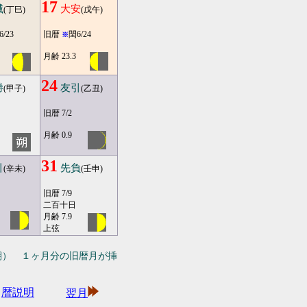
17
滅
大安
(丁巳)
(戊午)
6/23
旧暦
閏6/24
※
月齢 23.3
24
勝
友引
(甲子)
(乙丑)
旧暦 7/2
月齢 0.9
31
引
先負
(辛未)
(壬申)
旧暦 7/9
二百十日
月齢 7.9
上弦
期） １ヶ月分の旧暦月が挿
暦説明
翌月