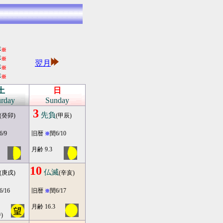
年
※
年
※
翌月
年
※
年
※
土
日
urday
Sunday
3
先負
(癸卯)
(甲辰)
6/9
旧暦
閏6/10
※
月齢 9.3
10
仏滅
(庚戌)
(辛亥)
6/16
旧暦
閏6/17
※
月齢 16.3
)