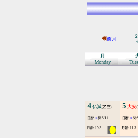
前月
月
Monday
Tue
4
5
仏滅
大安
(乙巳)
旧暦
閏6/11
旧暦
閏6
※
※
月齢 10.3
月齢 11.3