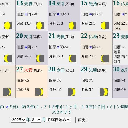
13
14
15
16
口
先勝
友引
先負
仏
(癸丑)
(甲寅)
(乙卯)
(丙辰)
/19
旧暦
閏6/20
旧暦
閏6/21
旧暦
閏6/22
旧暦
閏
※
※
※
※
月齢 19.3
月齢 20.3
月齢 21.3
月齢 22.3
下弦
20
21
22
23
勝
友引
先負
仏滅
先
(庚申)
(辛酉)
(壬戌)
(癸亥)
/26
旧暦
閏6/27
旧暦
閏6/28
旧暦
閏6/29
旧暦 7/1
※
※
※
処暑
月齢 26.3
月齢 27.3
月齢 28.3
月齢 29.3
新月
27
28
29
30
滅
大安
赤口
先勝
友
(丁卯)
(戊辰)
(己巳)
(庚午)
旧暦 7/5
旧暦 7/6
旧暦 7/7
旧暦 7/8
月齢 3.9
月齢 4.9
月齢 5.9
月齢 6.9
す(
の日)。約３年(２．７１５年)に１ヶ月、１９年に７回（メトン周
※
入されます。
年
月