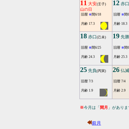
11
12
大安
赤
(壬子)
山の日
旧暦
閏6/18
旧暦
閏6
※
※
月齢 17.3
月齢 18.3
18
19
赤口
先
(己未)
旧暦
閏6/25
旧暦
閏6
※
※
月齢 24.3
月齢 25.3
25
26
先負
仏
(丙寅)
旧暦 7/3
旧暦 7/4
月齢 1.9
月齢 2.9
※
今月は「
閏月
」がありま
前月