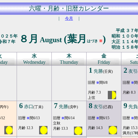
六曜・月齢・旧暦カレンダー
｜
今月
｜
平成 ３７
８月
(葉月
)
２０２５年
昭和 １００
August
はづき
※
令和７年
大正 １１４
明治 １５８
火
水
木
金
sday
Wednesday
Thursday
Friday
Sat
1
2
先勝
友引
(壬寅)
旧暦
閏6/8
旧暦
閏
※
※
月齢 7.3
月齢 8.3
上弦
6
7
8
9
赤口
先勝
友引
先負
(丙午)
(丁未)
(戊申)
(己酉)
/12
旧暦
閏6/13
旧暦
閏6/14
旧暦
閏6/15
旧暦
閏
※
※
※
※
立秋
月齢 12.3
月齢 14.3
月齢 15.3
月齢 13.3
満月(17時