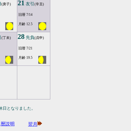
21
勝
友引
(庚子)
(辛丑)
旧暦 7/14
月齢 12.5
28
引
先負
(丁未)
(戊申)
旧暦 7/21
月齢 19.5
替休日となりました。
暦説明
翌月