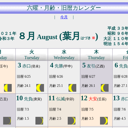
六曜・月齢・旧暦カレンダー
｜
今月
｜
平成 ３３
８月
(葉月
)
２０２１年
昭和 ９６
August
はづき
※
令和３年
大正 １１０
明治 １５４
月
火
水
木
day
Tuesday
Wednesday
Thursday
Fr
3
4
5
6
赤口
先勝
友引
先負
(壬午)
(癸未)
(甲申)
(乙酉)
旧暦 6/25
旧暦 6/26
旧暦 6/27
旧暦 6/28
月齢 24.1
月齢 25.1
月齢 26.1
月齢 27.1
10
11
12
13
先負
仏滅
大安
赤
(己丑)
(庚寅)
(辛卯)
(壬辰)
旧暦 7/3
旧暦 7/4
旧暦 7/5
旧暦 7/6
月齢 1.5
月齢 2.5
月齢 3.5
月齢 4.5