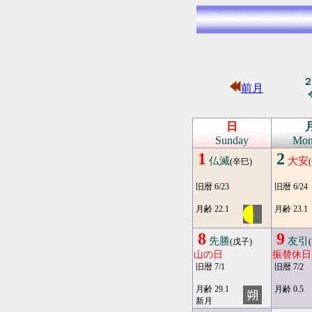
前月
日
Sunday
Mon
1
2
仏滅
大安
(辛巳)
旧暦 6/23
旧暦 6/24
月齢 22.1
月齢 23.1
8
9
先勝
友引
(戊子)
山の日
振替休日
旧暦 7/1
旧暦 7/2
月齢 29.1
月齢 0.5
新月