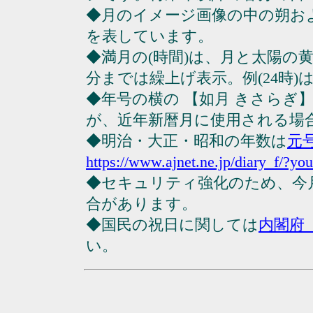
◆月のイメージ画像の中の朔お
を表しています。
◆満月の(時間)は、月と太陽の黄
分までは繰上げ表示。例(24時)は23
◆年号の横の 【如月 きさらぎ
が、近年新暦月に使用される場
◆明治・大正・昭和の年数は
元
https://www.ajnet.ne.jp/diary_f/?yo
◆セキュリティ強化のため、今
合があります。
◆国民の祝日に関しては
内閣府
い。