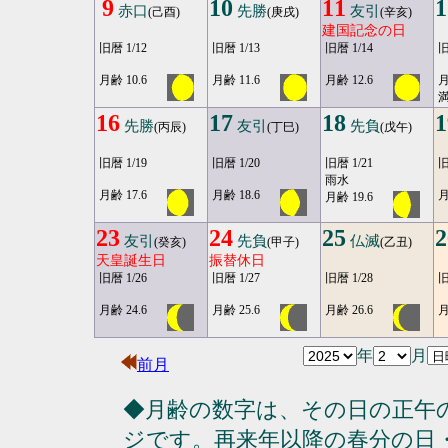
9
10
11
1
赤口
先勝
友引
(己酉)
(庚戌)
(辛亥)
建国記念の日
旧暦 1/12
旧暦 1/13
旧暦 1/14
旧
月齢 10.6
月齢 11.6
月齢 12.6
月
満
16
17
18
1
先勝
友引
先負
(丙辰)
(丁巳)
(戊午)
旧暦 1/19
旧暦 1/20
旧暦 1/21
旧
雨水
月齢 17.6
月齢 18.6
月
月齢 19.6
23
24
25
2
友引
先負
仏滅
(癸亥)
(甲子)
(乙丑)
天皇誕生日
振替休日
旧暦 1/26
旧暦 1/27
旧暦 1/28
旧
月齢 24.6
月齢 25.6
月齢 26.6
月
年
月
前月
◆月齢の数字は、その日の正午
ジです。再来年以降の春分の日