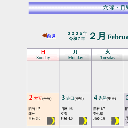
六曜・月
２月
２０２５年
Febru
前月
令和７年
日
月
火
Sunday
Monday
Tuesday
2
3
4
大安
赤口
先勝
(壬寅)
(癸卯)
(甲辰)
旧暦 1/5
旧暦 1/6
旧暦 1/7
旧
節分
立春
春七草
月
月齢 3.6
月齢 4.6
月齢 5.6