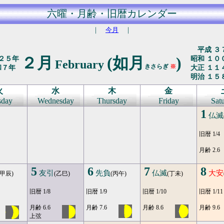
六曜・月齢・旧暦カレンダー
｜
今月
｜
平成 ３
２月
(如月
)
２５年
昭和 １０
February
きさらぎ
※
和７年
大正 １１
明治 １５
火
水
木
金
sday
Wednesday
Thursday
Friday
Sat
1
仏滅
旧暦 1/4
月齢 2.6
5
6
7
8
友引
先負
仏滅
大安
(甲辰)
(乙巳)
(丙午)
(丁未)
旧暦 1/8
旧暦 1/9
旧暦 1/10
旧暦 1/11
月齢 6.6
月齢 7.6
月齢 8.6
月齢 9.6
上弦