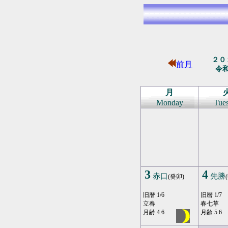
２０
前月
令
月
Monday
Tue
3
4
赤口
先勝
(癸卯)
旧暦 1/6
旧暦 1/7
立春
春七草
月齢 4.6
月齢 5.6