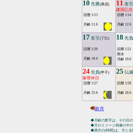
10
11
先勝
友
(庚戌)
建国記念
旧暦 1/13
旧暦 1/14
月齢 11.6
月齢 12.6
17
18
友引
先
(丁巳)
旧暦 1/20
旧暦 1/21
雨水
月齢 18.6
月齢 19.6
24
25
先負
仏
(甲子)
振替休日
旧暦 1/27
旧暦 1/28
月齢 25.6
月齢 26.6
前月
◆月齢の数字は、その日
◆月のイメージ画像の中
◆満月の(時間)は、月と太陽