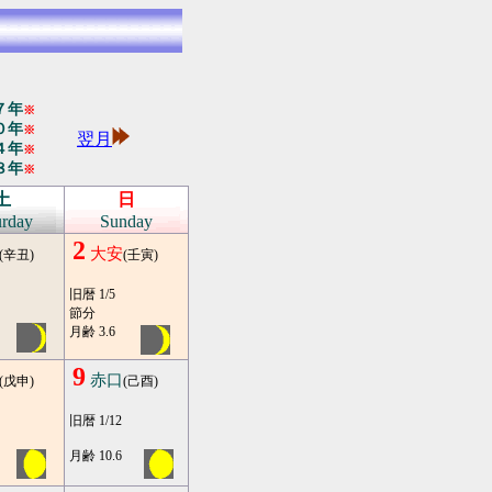
７年
※
０年
※
翌月
４年
※
８年
※
土
日
urday
Sunday
2
大安
(辛丑)
(壬寅)
旧暦 1/5
節分
月齢 3.6
9
赤口
(戊申)
(己酉)
旧暦 1/12
月齢 10.6