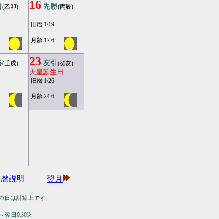
16
口
先勝
(乙卯)
(丙辰)
旧暦 1/19
月齢 17.6
23
勝
友引
(壬戌)
(癸亥)
天皇誕生日
旧暦 1/26
月齢 24.6
暦説明
翌月
の日は計算上です。
翌日0:30迄