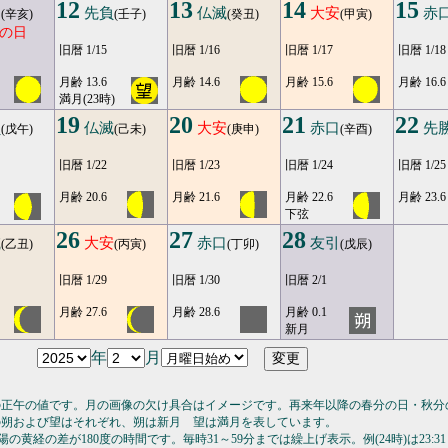
12
13
14
15
引
先負
仏滅
大安
赤
(辛亥)
(壬子)
(癸丑)
(甲寅)
の日
旧暦 1/15
旧暦 1/16
旧暦 1/17
旧暦 1/18
月齢 13.6
月齢 14.6
月齢 15.6
月齢 16.6
満月(23時)
19
20
21
22
負
仏滅
大安
赤口
先
(戊午)
(己未)
(庚申)
(辛酉)
旧暦 1/22
旧暦 1/23
旧暦 1/24
旧暦 1/25
月齢 20.6
月齢 21.6
月齢 22.6
月齢 23.6
下弦
26
27
28
滅
大安
赤口
友引
(乙丑)
(丙寅)
(丁卯)
(戊辰)
旧暦 1/29
旧暦 1/30
旧暦 2/1
月齢 27.6
月齢 28.6
月齢 0.1
新月
年
月
の正午の値です。月の画像の欠け具合はイメージです。再来年以降の春分の日・秋分
の朔および望はそれぞれ、朔は新月 望は満月を表しています。
の黄経の差が180度の時間です。毎時31～59分までは繰上げ表示。例(24時)は23:31～