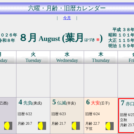
六曜・月齢・旧暦カレンダー
｜
今月
｜
平成 ３８
８月
(葉月
)
２０２６年
昭和 １０１
August
はづき
※
令和８年
大正 １１５
明治 １５９
月
火
水
木
day
Tuesday
Wednesday
Thursday
Fr
4
5
6
7
先負
仏滅
大安
(己酉)
(庚戌)
(辛亥)
(壬子)
赤
旧暦 6/22
旧暦 6/23
旧暦 6/24
旧暦 6/2
立秋
月齢 20.7
月齢 21.7
月齢 22.7
月齢 23.
下弦