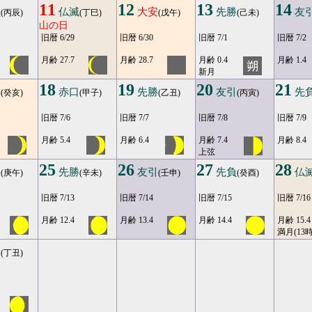
11
12
13
14
負
仏滅
大安
先勝
友
(丙辰)
(丁巳)
(戊午)
(己未)
山の日
旧暦 6/29
旧暦 6/30
旧暦 7/1
旧暦 7/2
月齢 27.7
月齢 28.7
月齢 0.4
月齢 1.4
新月
18
19
20
21
安
赤口
先勝
友引
先
(癸亥)
(甲子)
(乙丑)
(丙寅)
旧暦 7/6
旧暦 7/7
旧暦 7/8
旧暦 7/9
月齢 5.4
月齢 6.4
月齢 7.4
月齢 8.4
上弦
25
26
27
28
口
先勝
友引
先負
仏
(庚午)
(辛未)
(壬申)
(癸酉)
旧暦 7/13
旧暦 7/14
旧暦 7/15
旧暦 7/16
月齢 12.4
月齢 13.4
月齢 14.4
月齢 15.4
満月(13時
勝
(丁丑)