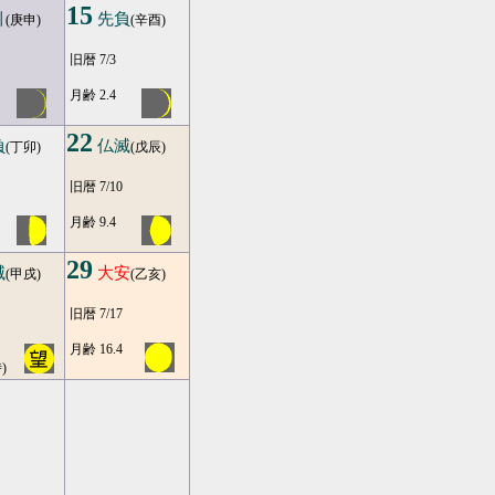
15
引
先負
(庚申)
(辛酉)
旧暦 7/3
月齢 2.4
22
負
仏滅
(丁卯)
(戊辰)
旧暦 7/10
月齢 9.4
29
滅
大安
(甲戌)
(乙亥)
旧暦 7/17
月齢 16.4
)