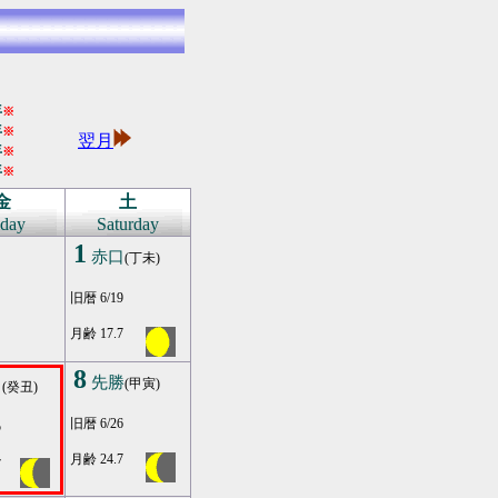
年
※
年
※
翌月
年
※
年
※
金
土
iday
Saturday
1
赤口
(丁未)
旧暦 6/19
月齢 17.7
8
先勝
(甲寅)
口
(癸丑)
旧暦 6/26
5
月齢 24.7
7