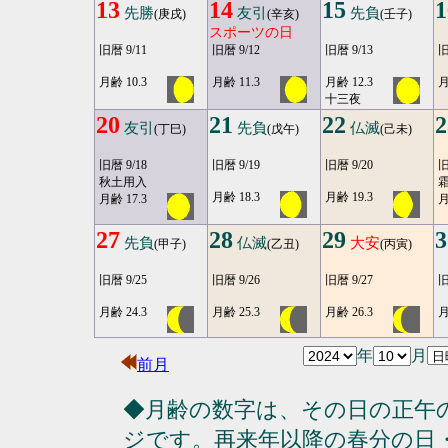
13
14
15
1
先勝
友引
先負
(庚戌)
(辛亥)
(壬子)
スポーツの日
旧暦 9/11
旧暦 9/12
旧暦 9/13
旧
月齢 10.3
月齢 11.3
月齢 12.3
月
十三夜
20
21
22
2
友引
先負
仏滅
(丁巳)
(戊午)
(己未)
旧暦 9/18
旧暦 9/19
旧暦 9/20
旧
秋土用入
月齢 18.3
月齢 19.3
月齢 17.3
月
27
28
29
3
先負
仏滅
大安
(甲子)
(乙丑)
(丙寅)
旧暦 9/25
旧暦 9/26
旧暦 9/27
旧
月齢 24.3
月齢 25.3
月齢 26.3
月
年
月
前月
◆月齢の数字は、その日の正午
ジです。再来年以降の春分の日