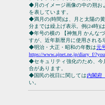
◆月のイメージ画像の中の朔お
を表しています。
◆満月の(時間)は、月と太陽の黄
分までは繰上げ表示。例(24時)は23
◆年号の横の 【神無月 かんな
すが、近年新暦月に使用される
◆明治・大正・昭和の年数は
元
https://www.ajnet.ne.jp/diary_f/?yo
◆セキュリティ強化のため、今
合があります。
◆国民の祝日に関しては
内閣府
い。