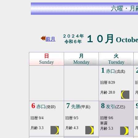
六曜・月
１０月
２０２４年
Octob
前月
令和６年
日
月
火
Sunday
Monday
Tuesday
1
赤口
(戊戌)
旧暦 8/29
旧
月齢 28.0
月
6
7
8
赤口
先勝
友引
(癸卯)
(甲辰)
(乙巳)
旧暦 9/4
旧暦 9/5
旧暦 9/6
旧
寒露
月齢 3.3
月齢 4.3
月
月齢 5.3