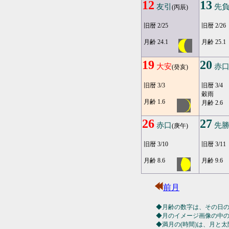
12
13
友引
先
(丙辰)
旧暦 2/25
旧暦 2/26
月齢 24.1
月齢 25.1
19
20
大安
赤
(癸亥)
旧暦 3/3
旧暦 3/4
穀雨
月齢 1.6
月齢 2.6
26
27
赤口
先
(庚午)
旧暦 3/10
旧暦 3/11
月齢 8.6
月齢 9.6
前月
◆月齢の数字は、その日
◆月のイメージ画像の中
◆満月の(時間)は、月と太陽