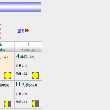
※
※
翌月
※
※
金
土
iday
Saturday
4
赤口
(丁未)
(戊申)
旧暦 2/17
月齢 16.1
11
口
先勝
(甲寅)
(乙卯)
旧暦 2/24
月齢 23.1