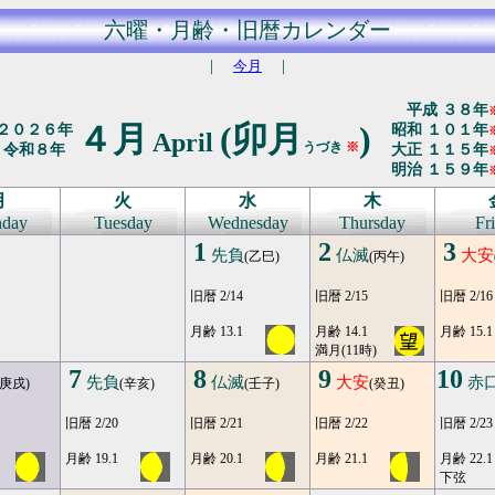
六曜・月齢・旧暦カレンダー
｜
今月
｜
平成 ３８年
４月
(卯月
)
２０２６年
昭和 １０１年
April
うづき
※
令和８年
大正 １１５年
明治 １５９年
月
火
水
木
day
Tuesday
Wednesday
Thursday
Fr
1
2
3
先負
仏滅
大安
(乙巳)
(丙午)
旧暦 2/14
旧暦 2/15
旧暦 2/16
月齢 13.1
月齢 14.1
月齢 15.1
満月(11時)
7
8
9
10
先負
仏滅
大安
赤
(庚戌)
(辛亥)
(壬子)
(癸丑)
旧暦 2/20
旧暦 2/21
旧暦 2/22
旧暦 2/23
月齢 19.1
月齢 20.1
月齢 21.1
月齢 22.1
下弦