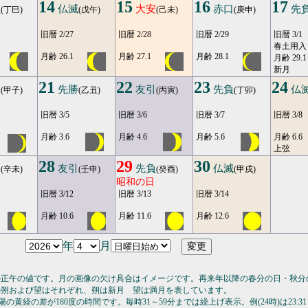
14
15
16
17
負
仏滅
大安
赤口
先
(丁巳)
(戊午)
(己未)
(庚申)
旧暦 2/27
旧暦 2/28
旧暦 2/29
旧暦 3/1
春土用入
月齢 26.1
月齢 27.1
月齢 28.1
月齢 29.1
新月
21
22
23
24
口
先勝
友引
先負
仏
(甲子)
(乙丑)
(丙寅)
(丁卯)
旧暦 3/5
旧暦 3/6
旧暦 3/7
旧暦 3/8
月齢 3.6
月齢 4.6
月齢 5.6
月齢 6.6
上弦
28
29
30
勝
友引
先負
仏滅
(辛未)
(壬申)
(癸酉)
(甲戌)
昭和の日
旧暦 3/12
旧暦 3/13
旧暦 3/14
月齢 10.6
月齢 11.6
月齢 12.6
年
月
の正午の値です。月の画像の欠け具合はイメージです。再来年以降の春分の日・秋分
の朔および望はそれぞれ、朔は新月 望は満月を表しています。
の黄経の差が180度の時間です。毎時31～59分までは繰上げ表示。例(24時)は23:31～