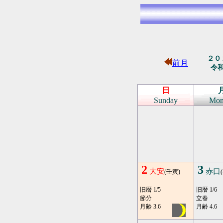
２０
前月
令
日
Sunday
Mon
2
3
大安
赤口
(壬寅)
旧暦 1/5
旧暦 1/6
節分
立春
月齢 3.6
月齢 4.6