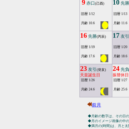
9
10
赤口
先
(己酉)
旧暦 1/12
旧暦 1/13
月齢 10.6
月齢 11.6
16
17
先勝
友
(丙辰)
旧暦 1/19
旧暦 1/20
月齢 17.6
月齢 18.6
23
24
友引
先
(癸亥)
天皇誕生日
振替休日
旧暦 1/26
旧暦 1/27
月齢 24.6
月齢 25.6
前月
◆月齢の数字は、その日
◆月のイメージ画像の中
◆満月の(時間)は、月と太陽