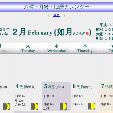
六曜・月齢・旧暦カレンダー
｜
今月
｜
平成 ３
２月
(如月
)
２５年
昭和 １０
February
きさらぎ
※
和７年
大正 １１
明治 １５
月
火
水
木
day
Tuesday
Wednesday
Thursday
Fr
4
5
6
7
先勝
友引
先負
仏滅
(癸卯)
(甲辰)
(乙巳)
(丙午)
旧暦 1/7
旧暦 1/8
旧暦 1/9
旧暦 1/10
春七草
月齢 6.6
月齢 7.6
月齢 8.6
月齢 5.6
上弦