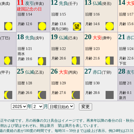
11
12
13
14
勝
友引
先負
仏滅
大
(庚戌)
(辛亥)
(壬子)
(癸丑)
建国記念の日
旧暦 1/14
旧暦 1/15
旧暦 1/16
旧暦 1/17
月齢 12.6
月齢 13.6
月齢 14.6
月齢 15.6
満月(23時)
18
19
20
21
引
先負
仏滅
大安
赤
(丁巳)
(戊午)
(己未)
(庚申)
旧暦 1/21
旧暦 1/22
旧暦 1/23
旧暦 1/24
雨水
月齢 20.6
月齢 21.6
月齢 22.6
月齢 19.6
下弦
25
26
27
28
負
仏滅
大安
赤口
友
(甲子)
(乙丑)
(丙寅)
(丁卯)
旧暦 1/28
旧暦 1/29
旧暦 1/30
旧暦 2/1
月齢 26.6
月齢 27.6
月齢 28.6
月齢 0.1
新月
年
月
の正午の値です。月の画像の欠け具合はイメージです。再来年以降の春分の日・秋分
の朔および望はそれぞれ、朔は新月 望は満月を表しています。
の黄経の差が180度の時間です。毎時31～59分までは繰上げ表示。例(24時)は23:31～