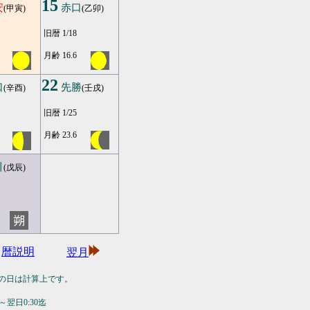
15
安
赤口
(甲寅)
(乙卯)
旧暦 1/18
月齢 16.6
22
口
先勝
(辛酉)
(壬戌)
旧暦 1/25
月齢 23.6
引
(戊辰)
暦説明
翌月
の日は計算上です。
翌日0:30迄