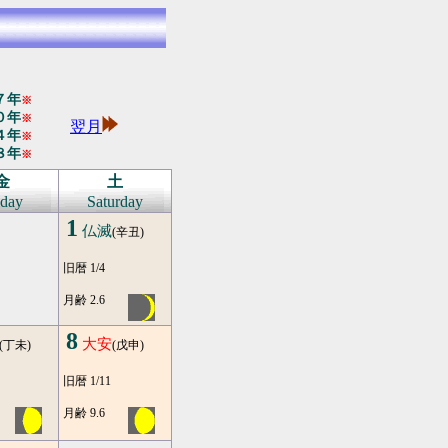
７年
※
０年
※
翌月
４年
※
８年
※
金
土
iday
Saturday
1
仏滅
(辛丑)
旧暦 1/4
月齢 2.6
8
大安
(丁未)
(戊申)
旧暦 1/11
月齢 9.6