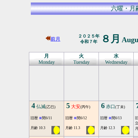
六曜・月
８月
２０２５年
Augu
前月
令和７年
月
火
水
Monday
Tuesday
Wednesday
4
5
6
仏滅
大安
赤口
(乙巳)
(丙午)
(丁未)
旧暦
閏6/11
旧暦
閏6/12
旧暦
閏6/13
※
※
※
月齢 10.3
月齢 11.3
月齢 12.3
月