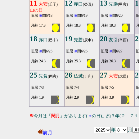
11
12
13
1
大安
赤口
先勝
(壬子)
(癸丑)
(甲寅)
山の日
旧暦
閏6/18
旧暦
閏6/19
旧暦
閏6/20
※
※
※
月齢 17.3
月齢 18.3
月齢 19.3
月
18
19
20
2
赤口
先勝
友引
(己未)
(庚申)
(辛酉)
旧暦
閏6/25
旧暦
閏6/26
旧暦
閏6/27
※
※
※
月齢 24.3
月齢 25.3
月齢 26.3
月
25
26
27
2
先負
仏滅
大安
(丙寅)
(丁卯)
(戊辰)
旧暦 7/3
旧暦 7/4
旧暦 7/5
旧
月齢 1.9
月齢 2.9
月齢 3.9
月
※
今月は「
閏月
」があります(
の日)。約３年(２．７
※
年
月
前月