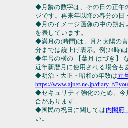
◆月齢の数字は、その日の正午
ジです。再来年以降の春分の日
◆月のイメージ画像の中の朔お
を表しています。
◆満月の(時間)は、月と太陽の黄
分までは繰上げ表示。例(24時)は23
◆年号の横の 【葉月 はづき】
近年新暦月に使用される場合も
◆明治・大正・昭和の年数は
元
https://www.ajnet.ne.jp/diary_f/?yo
◆セキュリティ強化のため、今
合があります。
◆国民の祝日に関しては
内閣府
い。