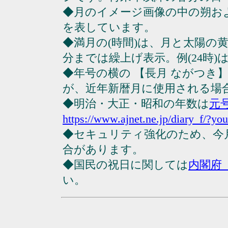
◆月のイメージ画像の中の朔お
を表しています。
◆満月の(時間)は、月と太陽の黄
分までは繰上げ表示。例(24時)は23
◆年号の横の 【長月 ながつき
が、近年新暦月に使用される場
◆明治・大正・昭和の年数は
元
https://www.ajnet.ne.jp/diary_f/?yo
◆セキュリティ強化のため、今
合があります。
◆国民の祝日に関しては
内閣府
い。