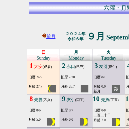
六曜・月
９月
２０２４年
Septem
前月
令和６年
日
月
火
Sunday
Monday
Tuesday
1
2
3
大安
赤口
友引
(戊辰)
(己巳)
(庚午)
旧暦 7/29
旧暦 7/30
旧暦 8/1
旧
月齢 27.7
月齢 28.7
月齢 0.0
月
新月
8
9
10
1
先勝
友引
先負
(乙亥)
(丙子)
(丁丑)
旧暦 8/6
旧暦 8/7
旧暦 8/8
旧
二百二十日
月齢 5.0
月齢 6.0
月
月齢 7.0