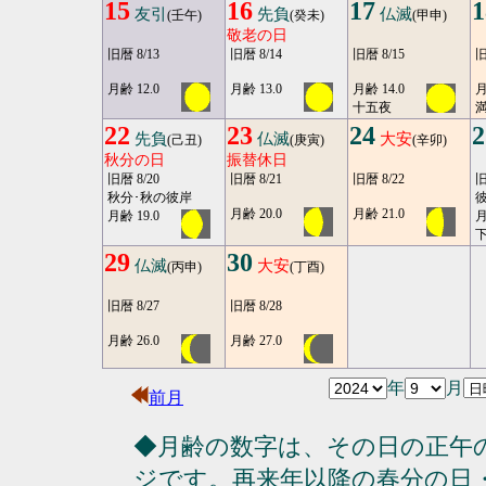
15
16
17
1
友引
先負
仏滅
(壬午)
(癸未)
(甲申)
敬老の日
旧暦 8/13
旧暦 8/14
旧暦 8/15
旧
月齢 12.0
月齢 13.0
月齢 14.0
月
十五夜
満
22
23
24
2
先負
仏滅
大安
(己丑)
(庚寅)
(辛卯)
秋分の日
振替休日
旧暦 8/20
旧暦 8/21
旧暦 8/22
旧
秋分･秋の彼岸
彼
月齢 20.0
月齢 21.0
月齢 19.0
月
29
30
仏滅
大安
(丙申)
(丁酉)
旧暦 8/27
旧暦 8/28
月齢 26.0
月齢 27.0
年
月
前月
◆月齢の数字は、その日の正午
ジです。再来年以降の春分の日