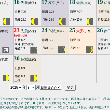
16
17
18
19
口
先勝
友引
先負
仏
(丁亥)
(戊子)
(己丑)
(庚寅)
旧暦 7/25
旧暦 7/26
旧暦 7/27
旧暦 7/28
月齢 23.9
月齢 24.9
月齢 25.9
月齢 26.9
23
24
25
26
引
先負
仏滅
大安
赤
(甲午)
(乙未)
(丙申)
(丁酉)
秋分の日
旧暦 8/2
旧暦 8/3
旧暦 8/4
旧暦 8/5
秋分･秋の彼岸
彼岸明(秋
月齢 2.3
月齢 3.3
月齢 1.3
月齢 4.3
30
負
仏滅
(辛丑)
(壬寅)
旧暦 8/9
月齢 8.3
上弦
年
月
の正午の値です。月の画像の欠け具合はイメージです。再来年以降の春分の日・秋分
の朔および望はそれぞれ、朔は新月 望は満月を表しています。
の黄経の差が180度の時間です。毎時31～59分までは繰上げ表示。例(24時)は23:31～