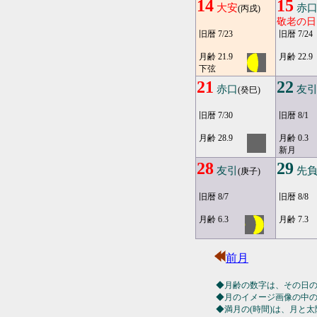
14
15
大安
赤
(丙戌)
敬老の日
旧暦 7/23
旧暦 7/24
月齢 21.9
月齢 22.9
下弦
21
22
赤口
友
(癸巳)
旧暦 7/30
旧暦 8/1
月齢 28.9
月齢 0.3
新月
28
29
友引
先
(庚子)
旧暦 8/7
旧暦 8/8
月齢 6.3
月齢 7.3
前月
◆月齢の数字は、その日
◆月のイメージ画像の中
◆満月の(時間)は、月と太陽