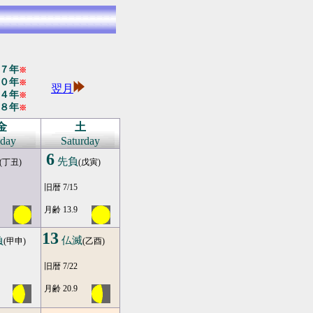
７年
※
０年
※
翌月
４年
※
８年
※
金
土
iday
Saturday
6
先負
(丁丑)
(戊寅)
旧暦 7/15
月齢 13.9
13
負
仏滅
(甲申)
(乙酉)
旧暦 7/22
月齢 20.9