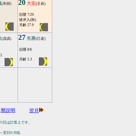
20
滅
大安
(辛卯)
(壬辰)
旧暦 7/29
彼岸入(秋)
月齢 27.9
27
口
先勝
(戊戌)
(己亥)
旧暦 8/6
)
月齢 5.3
暦説明
翌月
の日は計算上です。
翌日0:30迄