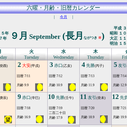
六曜・月齢・旧暦カレンダー
｜
今月
｜
平成 ３
９月
(長月
)
２５年
昭和 １０
September
ながつき
※
７年
大正 １１
明治 １５
月
火
水
木
day
Tuesday
Wednesday
Thursday
Fr
2
3
4
5
大安
赤口
先勝
友引
(癸酉)
(甲戌)
(乙亥)
(丙子)
旧暦 7/11
旧暦 7/12
旧暦 7/13
旧暦 7/14
月齢 9.9
月齢 10.9
月齢 11.9
月齢 12.9
9
10
11
12
赤口
先勝
友引
先
(庚辰)
(辛巳)
(壬午)
(癸未)
旧暦 7/18
旧暦 7/19
旧暦 7/20
旧暦 7/21
二百二十日
月齢 16.9
月齢 18.9
月齢 19.9
月齢 17.9