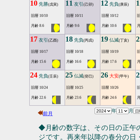
10
11
12
1
先勝
友引
先負
(戊寅)
(己卯)
(庚辰)
旧暦 10/10
旧暦 10/11
旧暦 10/12
旧
月齢 8.6
月齢 9.6
月齢 10.6
月
17
18
19
2
友引
先負
仏滅
(乙酉)
(丙戌)
(丁亥)
旧暦 10/17
旧暦 10/18
旧暦 10/19
旧
月齢 15.6
月齢 16.6
月齢 17.6
月
24
25
26
2
先負
仏滅
大安
(壬辰)
(癸巳)
(甲午)
旧暦 10/24
旧暦 10/25
旧暦 10/26
旧
月齢 22.6
月齢 23.6
月齢 24.6
月
年
月
前月
◆月齢の数字は、その日の正午
ジです。再来年以降の春分の日