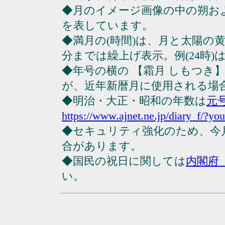
◆月のイメージ画像の中の朔お
を表しています。
◆満月の(時間)は、月と太陽の黄
分までは繰上げ表示。例(24時)は23
◆年号の横の 【霜月 しもつき
が、近年新暦月に使用される場
◆明治・大正・昭和の年数は
元
https://www.ajnet.ne.jp/diary_f/?yo
◆セキュリティ強化のため、今
合があります。
◆国民の祝日に関しては
内閣府
い。