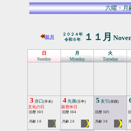
六曜・月
１１月
２０２４年
Nove
前月
令和６年
日
月
火
Sunday
Monday
Tuesday
3
4
5
赤口
先勝
友引
(辛未)
(壬申)
(癸酉)
文化の日
振替休日
旧暦 10/3
旧暦 10/4
旧暦 10/5
旧
月齢 1.6
月齢 2.6
月齢 3.6
月