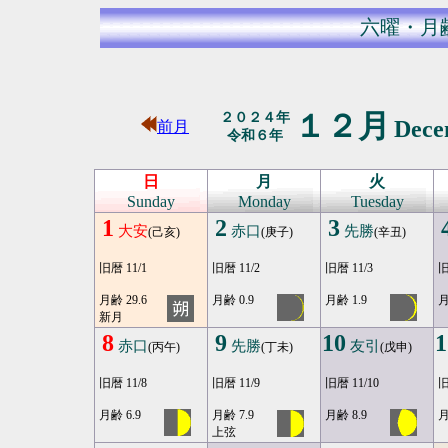
六曜・月
１２月
２０２４年
Dec
前月
令和６年
日
月
火
Sunday
Monday
Tuesday
1
2
3
大安
赤口
先勝
(己亥)
(庚子)
(辛丑)
旧暦 11/1
旧暦 11/2
旧暦 11/3
旧
月齢 29.6
月齢 0.9
月齢 1.9
月
新月
8
9
10
1
赤口
先勝
友引
(丙午)
(丁未)
(戊申)
旧暦 11/8
旧暦 11/9
旧暦 11/10
旧
月齢 6.9
月齢 7.9
月齢 8.9
月
上弦