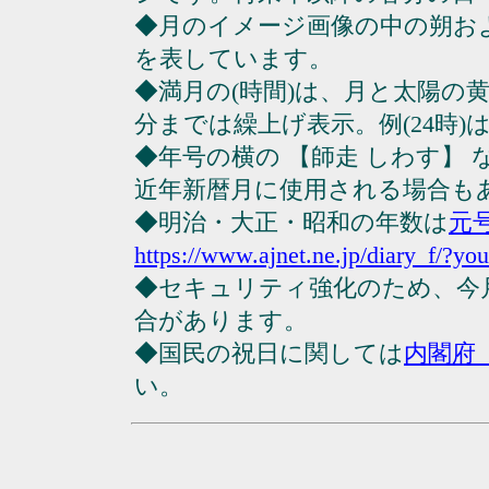
◆月のイメージ画像の中の朔お
を表しています。
◆満月の(時間)は、月と太陽の黄
分までは繰上げ表示。例(24時)は23
◆年号の横の 【師走 しわす】
近年新暦月に使用される場合も
◆明治・大正・昭和の年数は
元
https://www.ajnet.ne.jp/diary_f/?yo
◆セキュリティ強化のため、今
合があります。
◆国民の祝日に関しては
内閣府
い。