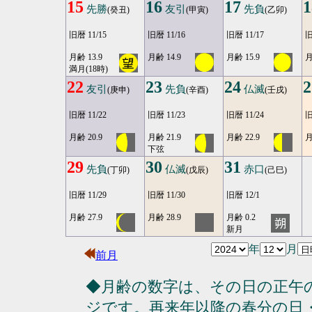
15
16
17
1
先勝
友引
先負
(癸丑)
(甲寅)
(乙卯)
旧暦 11/15
旧暦 11/16
旧暦 11/17
旧
月齢 13.9
月齢 14.9
月齢 15.9
月
満月(18時)
22
23
24
2
友引
先負
仏滅
(庚申)
(辛酉)
(壬戌)
旧暦 11/22
旧暦 11/23
旧暦 11/24
旧
月齢 20.9
月齢 21.9
月齢 22.9
月
下弦
29
30
31
先負
仏滅
赤口
(丁卯)
(戊辰)
(己巳)
旧暦 11/29
旧暦 11/30
旧暦 12/1
月齢 27.9
月齢 28.9
月齢 0.2
新月
年
月
前月
◆月齢の数字は、その日の正午
ジです。再来年以降の春分の日