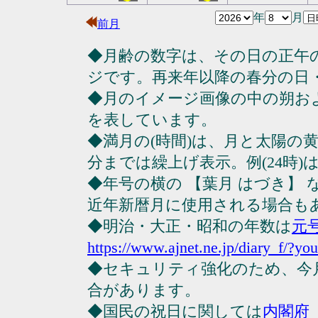
年
月
前月
◆月齢の数字は、その日の正午
ジです。再来年以降の春分の日
◆月のイメージ画像の中の朔お
を表しています。
◆満月の(時間)は、月と太陽の黄
分までは繰上げ表示。例(24時)は23
◆年号の横の 【葉月 はづき】
近年新暦月に使用される場合も
◆明治・大正・昭和の年数は
元
https://www.ajnet.ne.jp/diary_f/?yo
◆セキュリティ強化のため、今
合があります。
◆国民の祝日に関しては
内閣府