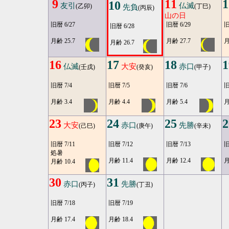
9
11
1
10
友引
仏滅
(乙卯)
(丁巳)
先負
(丙辰)
山の日
旧暦 6/27
旧暦 6/29
旧
旧暦 6/28
月齢 25.7
月齢 27.7
月
月齢 26.7
16
17
18
1
仏滅
大安
赤口
(壬戌)
(癸亥)
(甲子)
旧暦 7/4
旧暦 7/5
旧暦 7/6
旧
月齢 3.4
月齢 4.4
月齢 5.4
月
23
24
25
2
大安
赤口
先勝
(己巳)
(庚午)
(辛未)
旧暦 7/11
旧暦 7/12
旧暦 7/13
旧
処暑
月齢 11.4
月齢 12.4
月
月齢 10.4
30
31
赤口
先勝
(丙子)
(丁丑)
旧暦 7/18
旧暦 7/19
月齢 17.4
月齢 18.4