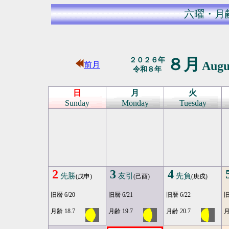
六曜・月
８月
２０２６年
Augu
前月
令和８年
日
月
火
Sunday
Monday
Tuesday
2
3
4
先勝
友引
先負
(戊申)
(己酉)
(庚戌)
旧暦 6/20
旧暦 6/21
旧暦 6/22
旧
月齢 18.7
月齢 19.7
月齢 20.7
月