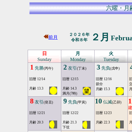
六曜・月
２月
２０２６年
Febru
前月
令和８年
日
月
火
Sunday
Monday
Tuesday
1
2
3
先勝
友引
先負
(丙午)
(丁未)
(戊申)
旧暦 12/14
旧暦 12/15
旧暦 12/16
旧
節分
月齢 13.3
月齢 14.3
月齢 15.3
月
満月(7時)
8
9
10
1
友引
先負
仏滅
(癸丑)
(甲寅)
(乙卯)
旧暦 12/21
旧暦 12/22
旧暦 12/23
旧
月齢 20.3
月齢 21.3
月齢 22.3
月
下弦