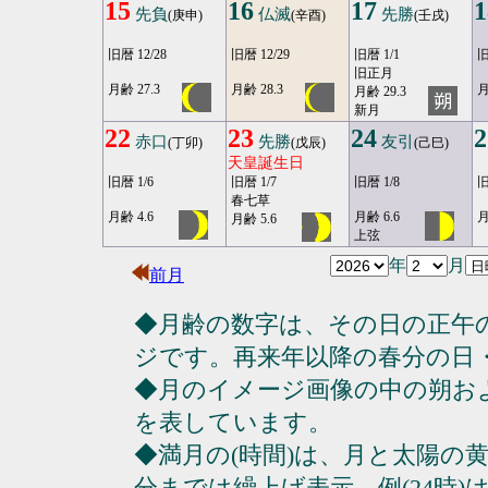
15
16
17
1
先負
仏滅
先勝
(庚申)
(辛酉)
(壬戌)
旧暦 12/28
旧暦 12/29
旧暦 1/1
旧
旧正月
月齢 27.3
月齢 28.3
月
月齢 29.3
新月
22
23
24
2
赤口
先勝
友引
(丁卯)
(戊辰)
(己巳)
天皇誕生日
旧暦 1/6
旧暦 1/7
旧暦 1/8
旧
春七草
月齢 4.6
月齢 6.6
月
月齢 5.6
上弦
年
月
前月
◆月齢の数字は、その日の正午
ジです。再来年以降の春分の日
◆月のイメージ画像の中の朔お
を表しています。
◆満月の(時間)は、月と太陽の黄
分までは繰上げ表示。例(24時)は23