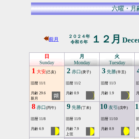
六曜・月
１２月
２０２４年
Dec
前月
令和６年
日
月
火
Sunday
Monday
Tuesday
1
2
3
大安
赤口
先勝
(己亥)
(庚子)
(辛丑)
旧暦 11/1
旧暦 11/2
旧暦 11/3
旧
月齢 29.6
月齢 0.9
月齢 1.9
月
新月
8
9
10
1
赤口
先勝
友引
(丙午)
(丁未)
(戊申)
旧暦 11/8
旧暦 11/9
旧暦 11/10
旧
月齢 6.9
月齢 7.9
月齢 8.9
月
上弦