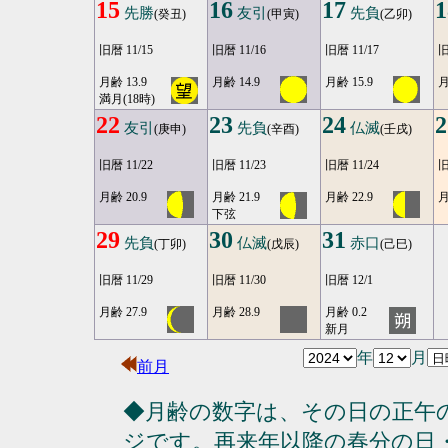
15
16
17
1
先勝
友引
先負
(癸丑)
(甲寅)
(乙卯)
旧暦 11/15
旧暦 11/16
旧暦 11/17
旧
月齢 13.9
月齢 14.9
月齢 15.9
月
満月(18時)
22
23
24
2
友引
先負
仏滅
(庚申)
(辛酉)
(壬戌)
旧暦 11/22
旧暦 11/23
旧暦 11/24
旧
月齢 20.9
月齢 21.9
月齢 22.9
月
下弦
29
30
31
先負
仏滅
赤口
(丁卯)
(戊辰)
(己巳)
旧暦 11/29
旧暦 11/30
旧暦 12/1
月齢 27.9
月齢 28.9
月齢 0.2
新月
年
月
前月
◆月齢の数字は、その日の正午
ジです。再来年以降の春分の日