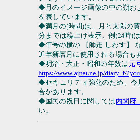
◆月のイメージ画像の中の朔お
を表しています。
◆満月の(時間)は、月と太陽の黄
分までは繰上げ表示。例(24時)は23
◆年号の横の 【師走 しわす】
近年新暦月に使用される場合も
◆明治・大正・昭和の年数は
元
https://www.ajnet.ne.jp/diary_f/?yo
◆セキュリティ強化のため、今
合があります。
◆国民の祝日に関しては
内閣府
い。