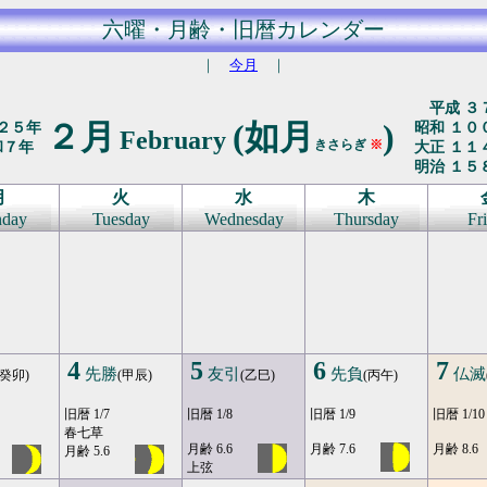
六曜・月齢・旧暦カレンダー
｜
今月
｜
平成 ３
２月
(如月
)
２５年
昭和 １０
February
きさらぎ
※
和７年
大正 １１
明治 １５
月
火
水
木
day
Tuesday
Wednesday
Thursday
Fr
4
5
6
7
先勝
友引
先負
仏滅
(癸卯)
(甲辰)
(乙巳)
(丙午)
旧暦 1/7
旧暦 1/8
旧暦 1/9
旧暦 1/10
春七草
月齢 6.6
月齢 7.6
月齢 8.6
月齢 5.6
上弦