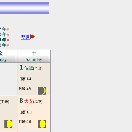
７年
※
０年
※
翌月
４年
※
８年
※
金
土
iday
Saturday
1
仏滅
(辛丑)
旧暦 1/4
月齢 2.6
8
大安
(丁未)
(戊申)
旧暦 1/11
月齢 9.6