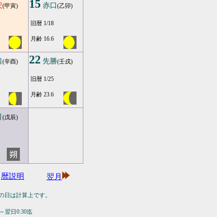
15
安
赤口
(甲寅)
(乙卯)
旧暦 1/18
月齢 16.6
22
口
先勝
(辛酉)
(壬戌)
旧暦 1/25
月齢 23.6
引
(戊辰)
暦説明
翌月
の日は計算上です。
翌日0:30迄