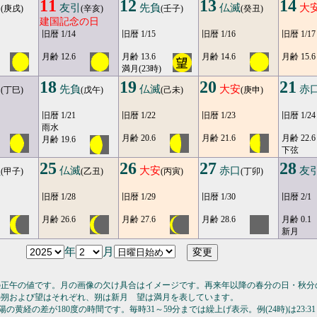
11
12
13
14
勝
友引
先負
仏滅
大
(庚戌)
(辛亥)
(壬子)
(癸丑)
建国記念の日
旧暦 1/14
旧暦 1/15
旧暦 1/16
旧暦 1/17
月齢 12.6
月齢 13.6
月齢 14.6
月齢 15.6
満月(23時)
18
19
20
21
引
先負
仏滅
大安
赤
(丁巳)
(戊午)
(己未)
(庚申)
旧暦 1/21
旧暦 1/22
旧暦 1/23
旧暦 1/24
雨水
月齢 20.6
月齢 21.6
月齢 22.6
月齢 19.6
下弦
25
26
27
28
負
仏滅
大安
赤口
友
(甲子)
(乙丑)
(丙寅)
(丁卯)
旧暦 1/28
旧暦 1/29
旧暦 1/30
旧暦 2/1
月齢 26.6
月齢 27.6
月齢 28.6
月齢 0.1
新月
年
月
の正午の値です。月の画像の欠け具合はイメージです。再来年以降の春分の日・秋分
の朔および望はそれぞれ、朔は新月 望は満月を表しています。
の黄経の差が180度の時間です。毎時31～59分までは繰上げ表示。例(24時)は23:31～