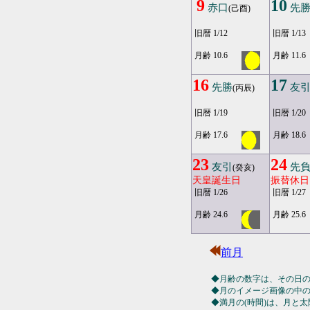
9
10
赤口
先
(己酉)
旧暦 1/12
旧暦 1/13
月齢 10.6
月齢 11.6
16
17
先勝
友
(丙辰)
旧暦 1/19
旧暦 1/20
月齢 17.6
月齢 18.6
23
24
友引
先
(癸亥)
天皇誕生日
振替休日
旧暦 1/26
旧暦 1/27
月齢 24.6
月齢 25.6
前月
◆月齢の数字は、その日
◆月のイメージ画像の中
◆満月の(時間)は、月と太陽