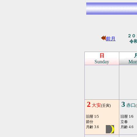
２０
前月
令
日
Sunday
Mon
2
3
大安
赤口
(壬寅)
旧暦 1/5
旧暦 1/6
節分
立春
月齢 3.6
月齢 4.6