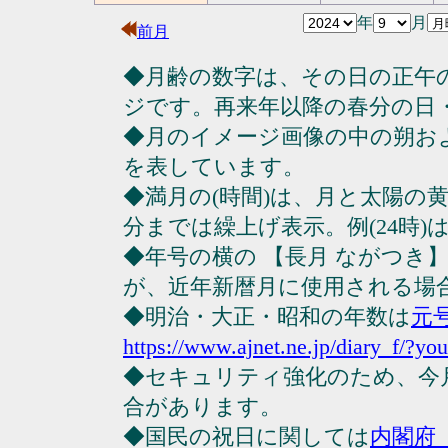
年
月
前月
◆月齢の数字は、その日の正午
ジです。再来年以降の春分の日
◆月のイメージ画像の中の朔お
を表しています。
◆満月の(時間)は、月と太陽の黄
分までは繰上げ表示。例(24時)は23
◆年号の横の 【長月 ながつき
が、近年新暦月に使用される場
◆明治・大正・昭和の年数は
元
https://www.ajnet.ne.jp/diary_f/?yo
◆セキュリティ強化のため、今
合があります。
◆国民の祝日に関しては
内閣府