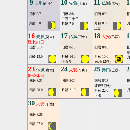
9
10
11
1
友引
先負
仏滅
(丙子)
(丁丑)
(戊寅)
旧暦 8/7
旧暦 8/8
旧暦 8/9
旧
二百二十日
月齢 6.0
月齢 8.0
月
月齢 7.0
上弦
16
17
18
1
先負
仏滅
大安
(癸未)
(甲申)
(乙酉)
敬老の日
旧暦 8/14
旧暦 8/15
旧暦 8/16
旧
彼
月齢 13.0
月齢 14.0
月齢 15.0
月
十五夜
満月(12時)
23
24
25
2
仏滅
大安
赤口
(庚寅)
(辛卯)
(壬辰)
振替休日
旧暦 8/21
旧暦 8/22
旧暦 8/23
旧
彼岸明(秋)
月齢 20.0
月齢 21.0
月
月齢 22.0
下弦
30
大安
(丁酉)
旧暦 8/28
月齢 27.0