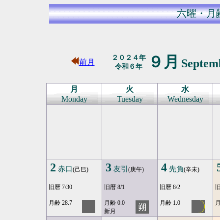
六曜・月
９月
２０２４年
Septem
前月
令和６年
月
火
水
Monday
Tuesday
Wednesday
2
3
4
赤口
友引
先負
(己巳)
(庚午)
(辛未)
旧暦 7/30
旧暦 8/1
旧暦 8/2
旧
月齢 28.7
月齢 0.0
月齢 1.0
月
新月