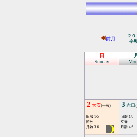
２０
前月
令
日
Sunday
Mon
2
3
大安
赤口
(壬寅)
旧暦 1/5
旧暦 1/6
節分
立春
月齢 3.6
月齢 4.6