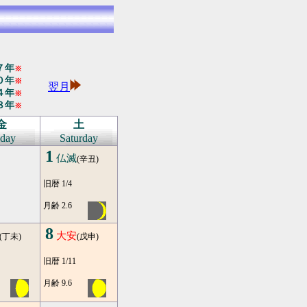
７年
※
０年
※
翌月
４年
※
８年
※
金
土
iday
Saturday
1
仏滅
(辛丑)
旧暦 1/4
月齢 2.6
8
大安
(丁未)
(戊申)
旧暦 1/11
月齢 9.6