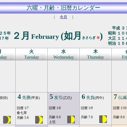
六曜・月齢・旧暦カレンダー
｜
今月
｜
平成 ３
２月
(如月
)
２５年
昭和 １０
February
きさらぎ
※
和７年
大正 １１
明治 １５
月
火
水
木
day
Tuesday
Wednesday
Thursday
Fr
4
5
6
7
先勝
友引
先負
仏滅
(癸卯)
(甲辰)
(乙巳)
(丙午)
旧暦 1/7
旧暦 1/8
旧暦 1/9
旧暦 1/10
春七草
月齢 6.6
月齢 7.6
月齢 8.6
月齢 5.6
上弦