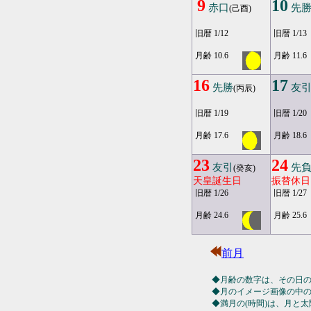
9
10
赤口
先
(己酉)
旧暦 1/12
旧暦 1/13
月齢 10.6
月齢 11.6
16
17
先勝
友
(丙辰)
旧暦 1/19
旧暦 1/20
月齢 17.6
月齢 18.6
23
24
友引
先
(癸亥)
天皇誕生日
振替休日
旧暦 1/26
旧暦 1/27
月齢 24.6
月齢 25.6
前月
◆月齢の数字は、その日
◆月のイメージ画像の中
◆満月の(時間)は、月と太陽