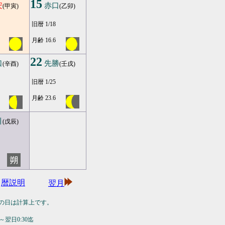
15
安
赤口
(甲寅)
(乙卯)
旧暦 1/18
月齢 16.6
22
口
先勝
(辛酉)
(壬戌)
旧暦 1/25
月齢 23.6
引
(戊辰)
暦説明
翌月
の日は計算上です。
翌日0:30迄