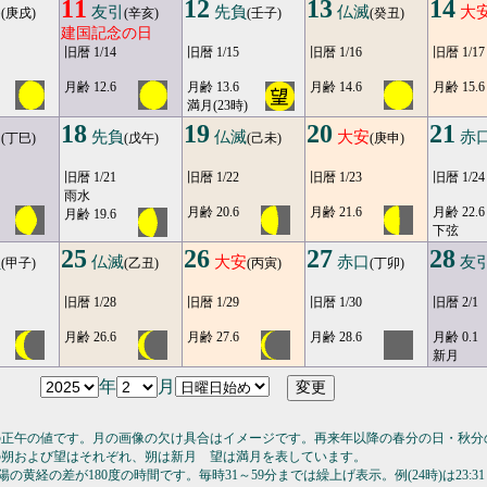
11
12
13
14
勝
友引
先負
仏滅
大
(庚戌)
(辛亥)
(壬子)
(癸丑)
建国記念の日
旧暦 1/14
旧暦 1/15
旧暦 1/16
旧暦 1/17
月齢 12.6
月齢 13.6
月齢 14.6
月齢 15.6
満月(23時)
18
19
20
21
引
先負
仏滅
大安
赤
(丁巳)
(戊午)
(己未)
(庚申)
旧暦 1/21
旧暦 1/22
旧暦 1/23
旧暦 1/24
雨水
月齢 20.6
月齢 21.6
月齢 22.6
月齢 19.6
下弦
25
26
27
28
負
仏滅
大安
赤口
友
(甲子)
(乙丑)
(丙寅)
(丁卯)
旧暦 1/28
旧暦 1/29
旧暦 1/30
旧暦 2/1
月齢 26.6
月齢 27.6
月齢 28.6
月齢 0.1
新月
年
月
の正午の値です。月の画像の欠け具合はイメージです。再来年以降の春分の日・秋分
の朔および望はそれぞれ、朔は新月 望は満月を表しています。
の黄経の差が180度の時間です。毎時31～59分までは繰上げ表示。例(24時)は23:31～