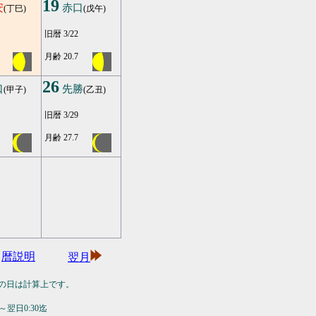
19
安
赤口
(丁巳)
(戊午)
旧暦 3/22
月齢 20.7
26
口
先勝
(甲子)
(乙丑)
旧暦 3/29
月齢 27.7
暦説明
翌月
の日は計算上です。
翌日0:30迄