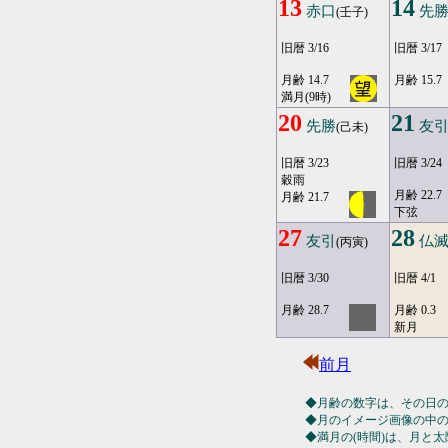
13
14
赤口
先
(壬子)
旧暦 3/16
旧暦 3/17
月齢 14.7
月齢 15.7
満月(9時)
20
21
先勝
友
(己未)
旧暦 3/23
旧暦 3/24
穀雨
月齢 22.7
月齢 21.7
下弦
27
28
友引
仏
(丙寅)
旧暦 3/30
旧暦 4/1
月齢 28.7
月齢 0.3
新月
前月
◆月齢の数字は、その日
◆月のイメージ画像の中
◆満月の(時間)は、月と太陽