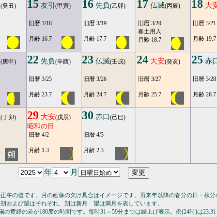
15
16
17
18
勝
友引
先負
仏滅
大
(癸丑)
(甲寅)
(乙卯)
(丙辰)
旧暦 3/18
旧暦 3/19
旧暦 3/20
旧暦 3/21
春土用入
月齢 16.7
月齢 17.7
月齢 19.7
月齢 18.7
22
23
24
25
引
先負
仏滅
大安
赤
(庚申)
(辛酉)
(壬戌)
(癸亥)
旧暦 3/25
旧暦 3/26
旧暦 3/27
旧暦 3/28
月齢 23.7
月齢 24.7
月齢 25.7
月齢 26.7
29
30
滅
大安
赤口
(丁卯)
(戊辰)
(己巳)
昭和の日
旧暦 4/2
旧暦 4/3
月齢 1.3
月齢 2.3
年
月
の正午の値です。月の画像の欠け具合はイメージです。再来年以降の春分の日・秋分
の朔および望はそれぞれ、朔は新月 望は満月を表しています。
の黄経の差が180度の時間です。毎時31～59分までは繰上げ表示。例(24時)は23:31～