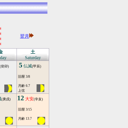
※
※
翌月
※
※
金
土
iday
Saturday
5
仏滅
(癸卯)
(甲辰)
旧暦 3/8
月齢 6.7
上弦
12
滅
大安
(庚戌)
(辛亥)
旧暦 3/15
月齢 13.7