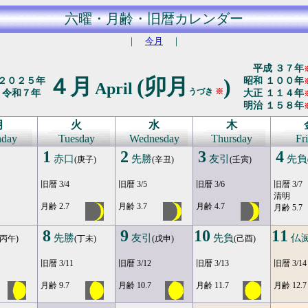
六曜・月齢・旧暦カレンダー
｜
今月
｜
平成 ３７年
４月
(卯月
)
２０２５年
昭和 １００年
April
うづき
※
令和７年
大正 １１４年
明治 １５８年
月
火
水
木
day
Tuesday
Wednesday
Thursday
Fr
1
2
3
4
赤口
先勝
友引
先負
(庚子)
(辛丑)
(壬寅)
旧暦 3/4
旧暦 3/5
旧暦 3/6
旧暦 3/7
清明
月齢 2.7
月齢 3.7
月齢 4.7
月齢 5.7
8
9
10
11
先勝
友引
先負
仏
(丙午)
(丁未)
(戊申)
(己酉)
旧暦 3/11
旧暦 3/12
旧暦 3/13
旧暦 3/14
月齢 9.7
月齢 10.7
月齢 11.7
月齢 12.7