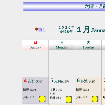
六曜・月
１月
２０２６年
Janu
前月
令和８年
日
月
火
Sunday
Monday
Tuesday
4
5
6
友引
先負
仏滅
(戊寅)
(己卯)
(庚辰)
旧暦 11/16
旧暦 11/17
旧暦 11/18
旧
小寒
月齢 15.1
月齢 17.1
月
月齢 16.1