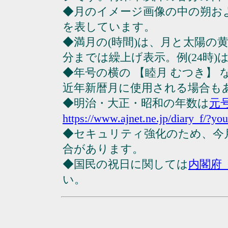
◆月のイメージ画像の中の朔お
を表しています。
◆満月の(時間)は、月と太陽の黄
分までは繰上げ表示。例(24時)は23
◆年号の横の 【睦月 むつき】
近年新暦月に使用される場合も
◆明治・大正・昭和の年数は
元
https://www.ajnet.ne.jp/diary_f/?yo
◆セキュリティ強化のため、今
合があります。
◆国民の祝日に関しては
内閣府
い。