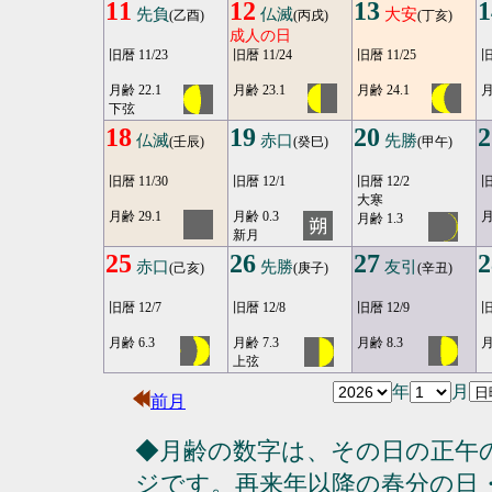
11
12
13
1
先負
仏滅
大安
(乙酉)
(丙戌)
(丁亥)
成人の日
旧暦 11/23
旧暦 11/24
旧暦 11/25
旧
月齢 22.1
月齢 23.1
月齢 24.1
月
下弦
18
19
20
2
仏滅
赤口
先勝
(壬辰)
(癸巳)
(甲午)
旧暦 11/30
旧暦 12/1
旧暦 12/2
旧
大寒
月齢 29.1
月齢 0.3
月
月齢 1.3
新月
25
26
27
2
赤口
先勝
友引
(己亥)
(庚子)
(辛丑)
旧暦 12/7
旧暦 12/8
旧暦 12/9
旧
月齢 6.3
月齢 7.3
月齢 8.3
月
上弦
年
月
前月
◆月齢の数字は、その日の正午
ジです。再来年以降の春分の日