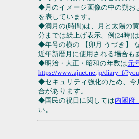
◆月のイメージ画像の中の朔お
を表しています。
◆満月の(時間)は、月と太陽の黄
分までは繰上げ表示。例(24時)は23
◆年号の横の 【卯月 うづき】
近年新暦月に使用される場合も
◆明治・大正・昭和の年数は
元
https://www.ajnet.ne.jp/diary_f/?yo
◆セキュリティ強化のため、今
合があります。
◆国民の祝日に関しては
内閣府
い。