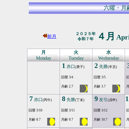
六曜・月
４月
２０２５年
Apr
前月
令和７年
月
火
水
Monday
Tuesday
Wednesday
1
2
赤口
先勝
(庚子)
(辛丑)
旧暦 3/4
旧暦 3/5
旧
月齢 2.7
月齢 3.7
月
7
8
9
1
赤口
先勝
友引
(丙午)
(丁未)
(戊申)
旧暦 3/10
旧暦 3/11
旧暦 3/12
旧
月齢 8.7
月齢 9.7
月齢 10.7
月