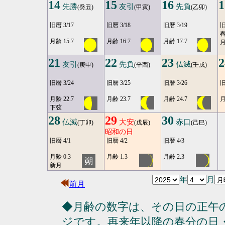
14
15
16
1
先勝
友引
先負
(癸丑)
(甲寅)
(乙卯)
旧暦 3/17
旧暦 3/18
旧暦 3/19
旧
春
月齢 15.7
月齢 16.7
月齢 17.7
月
21
22
23
2
友引
先負
仏滅
(庚申)
(辛酉)
(壬戌)
旧暦 3/24
旧暦 3/25
旧暦 3/26
旧
月齢 22.7
月齢 23.7
月齢 24.7
月
下弦
28
29
30
仏滅
大安
赤口
(丁卯)
(戊辰)
(己巳)
昭和の日
旧暦 4/1
旧暦 4/2
旧暦 4/3
月齢 0.3
月齢 1.3
月齢 2.3
新月
年
月
前月
◆月齢の数字は、その日の正午
ジです。再来年以降の春分の日