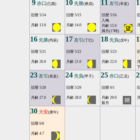
9
10
11
1
赤口
先勝
友引
(己酉)
(庚戌)
(辛亥)
旧暦 5/14
旧暦 5/15
旧暦 5/16
旧
入梅
月齢 13.0
月齢 14.0
月
月齢 15.0
満月(17時)
16
17
18
1
先勝
友引
先負
(丙辰)
(丁巳)
(戊午)
旧暦 5/21
旧暦 5/22
旧暦 5/23
旧
月齢 20.0
月齢 21.0
月齢 22.0
月
23
24
25
2
友引
先負
赤口
(癸亥)
(甲子)
(乙丑)
旧暦 5/28
旧暦 5/29
旧暦 6/1
旧
月齢 27.0
月齢 28.0
月齢 29.0
月
新月
30
大安
(庚午)
旧暦 6/6
月齢 4.7