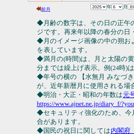
年
月
前月
◆月齢の数字は、その日の正午
ジです。再来年以降の春分の日
◆月のイメージ画像の中の朔お
を表しています。
◆満月の(時間)は、月と太陽の黄
分までは繰上げ表示。例(24時)は23
◆年号の横の 【水無月 みなづ
が、近年新暦月に使用される場
◆明治・大正・昭和の年数は
元
https://www.ajnet.ne.jp/diary_f/?yo
◆セキュリティ強化のため、今
合があります。
◆国民の祝日に関しては
内閣府