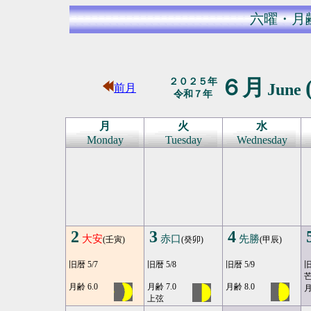
六曜・月
６月
２０２５年
June
前月
令和７年
月
火
水
Monday
Tuesday
Wednesday
2
3
4
大安
赤口
先勝
(壬寅)
(癸卯)
(甲辰)
旧暦 5/7
旧暦 5/8
旧暦 5/9
旧
月齢 6.0
月齢 7.0
月齢 8.0
月
上弦