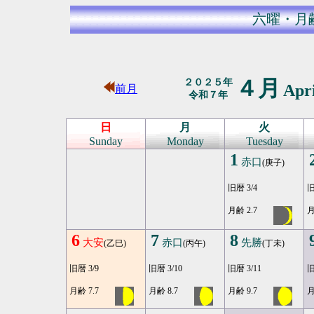
六曜・月
４月
２０２５年
Apr
前月
令和７年
日
月
火
Sunday
Monday
Tuesday
1
赤口
(庚子)
旧暦 3/4
旧
月齢 2.7
月
6
7
8
大安
赤口
先勝
(乙巳)
(丙午)
(丁未)
旧暦 3/9
旧暦 3/10
旧暦 3/11
旧
月齢 7.7
月齢 8.7
月齢 9.7
月