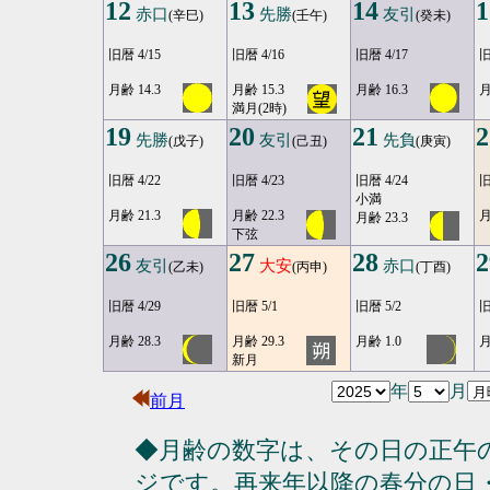
12
13
14
1
赤口
先勝
友引
(辛巳)
(壬午)
(癸未)
旧暦 4/15
旧暦 4/16
旧暦 4/17
旧
月齢 14.3
月齢 15.3
月齢 16.3
月
満月(2時)
19
20
21
2
先勝
友引
先負
(戊子)
(己丑)
(庚寅)
旧暦 4/22
旧暦 4/23
旧暦 4/24
旧
小満
月齢 21.3
月齢 22.3
月
月齢 23.3
下弦
26
27
28
2
友引
大安
赤口
(乙未)
(丙申)
(丁酉)
旧暦 4/29
旧暦 5/1
旧暦 5/2
旧
月齢 28.3
月齢 29.3
月齢 1.0
月
新月
年
月
前月
◆月齢の数字は、その日の正午
ジです。再来年以降の春分の日