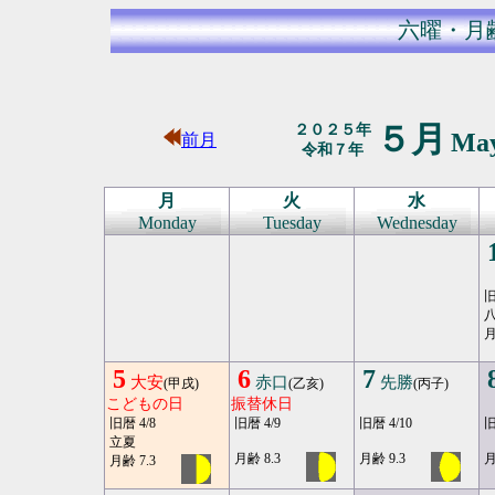
六曜・月
５月
２０２５年
Ma
前月
令和７年
月
火
水
Monday
Tuesday
Wednesday
旧
八
月
5
6
7
大安
赤口
先勝
(甲戌)
(乙亥)
(丙子)
こどもの日
振替休日
旧暦 4/8
旧暦 4/9
旧暦 4/10
旧
立夏
月齢 8.3
月齢 9.3
月
月齢 7.3