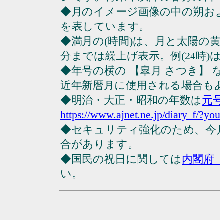
◆月のイメージ画像の中の朔お
を表しています。
◆満月の(時間)は、月と太陽の黄
分までは繰上げ表示。例(24時)は23
◆年号の横の 【皐月 さつき】
近年新暦月に使用される場合も
◆明治・大正・昭和の年数は
元
https://www.ajnet.ne.jp/diary_f/?yo
◆セキュリティ強化のため、今
合があります。
◆国民の祝日に関しては
内閣府
い。