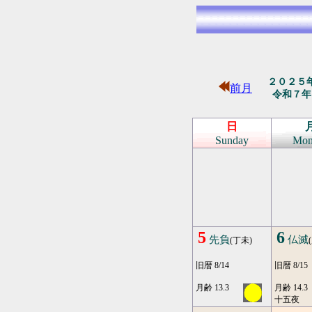
２０２５
前月
令和７年
日
Sunday
Mon
5
6
先負
仏滅
(丁未)
旧暦 8/14
旧暦 8/15
月齢 13.3
月齢 14.3
十五夜