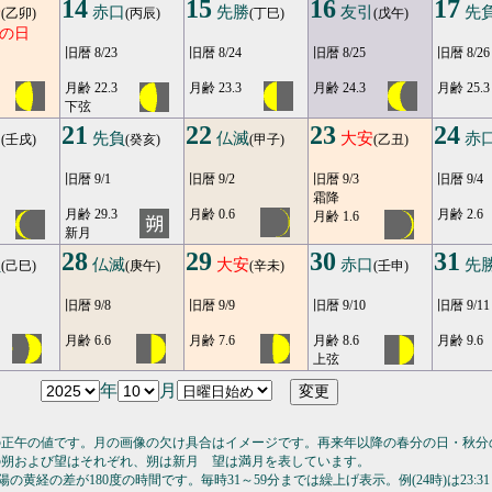
14
15
16
17
安
赤口
先勝
友引
先
(乙卯)
(丙辰)
(丁巳)
(戊午)
の日
旧暦 8/23
旧暦 8/24
旧暦 8/25
旧暦 8/26
月齢 22.3
月齢 23.3
月齢 24.3
月齢 25.3
下弦
21
22
23
24
口
先負
仏滅
大安
赤
(壬戌)
(癸亥)
(甲子)
(乙丑)
旧暦 9/1
旧暦 9/2
旧暦 9/3
旧暦 9/4
霜降
月齢 29.3
月齢 0.6
月齢 2.6
月齢 1.6
新月
28
29
30
31
負
仏滅
大安
赤口
先
(己巳)
(庚午)
(辛未)
(壬申)
旧暦 9/8
旧暦 9/9
旧暦 9/10
旧暦 9/11
月齢 6.6
月齢 7.6
月齢 8.6
月齢 9.6
上弦
年
月
の正午の値です。月の画像の欠け具合はイメージです。再来年以降の春分の日・秋分
の朔および望はそれぞれ、朔は新月 望は満月を表しています。
の黄経の差が180度の時間です。毎時31～59分までは繰上げ表示。例(24時)は23:31～