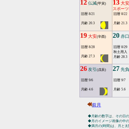
12
13
仏滅
大
(甲寅)
スポーツ
旧暦 8/21
旧暦 8/22
月齢 20.3
月齢 21.3
19
20
大安
赤
(辛酉)
旧暦 8/28
旧暦 8/29
秋土用入
月齢 27.3
月齢 28.3
26
27
友引
先
(戊辰)
旧暦 9/6
旧暦 9/7
月齢 4.6
月齢 5.6
前月
◆月齢の数字は、その日
◆月のイメージ画像の中
◆満月の(時間)は、月と太陽