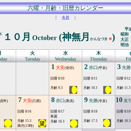
六曜・月齢・旧暦カレンダー
｜
今月
｜
平成
１０月
(神無月
)
年
昭和 
October
かんなづき
※
大正 
明治 
月
火
水
木
day
Tuesday
Wednesday
Thursday
Fr
1
2
3
大安
赤口
先勝
(癸卯)
(甲辰)
旧暦 8/10
旧暦 8/11
旧暦 8/12
月齢 9.3
月齢 10.3
月齢 11.3
7
8
9
10
大安
赤口
先勝
友
(戊申)
(己酉)
(庚戌)
(辛亥)
旧暦 8/16
旧暦 8/17
旧暦 8/18
旧暦 8/19
寒露
月齢 15.3
月齢 17.3
月齢 18.3
月齢 16.3
満月(13時)