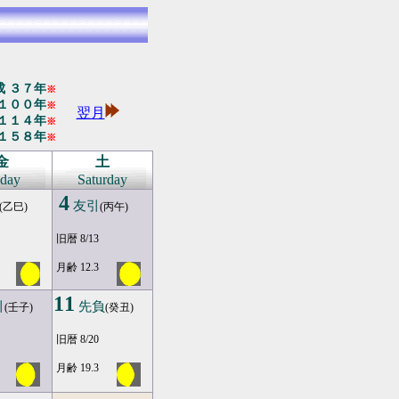
 ３７年
※
１００年
※
翌月
１１４年
※
１５８年
※
金
土
iday
Saturday
4
友引
(乙巳)
(丙午)
旧暦 8/13
月齢 12.3
11
引
先負
(壬子)
(癸丑)
旧暦 8/20
月齢 19.3