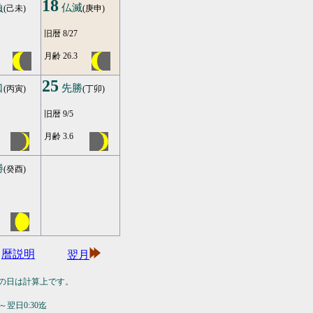
18
負
仏滅
(己未)
(庚申)
旧暦 8/27
月齢 26.3
25
口
先勝
(丙寅)
(丁卯)
旧暦 9/5
月齢 3.6
勝
(癸酉)
暦説明
翌月
の日は計算上です。
翌日0:30迄