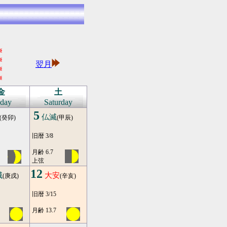
※
※
翌月
※
※
金
土
iday
Saturday
5
仏滅
(癸卯)
(甲辰)
旧暦 3/8
月齢 6.7
上弦
12
滅
大安
(庚戌)
(辛亥)
旧暦 3/15
月齢 13.7