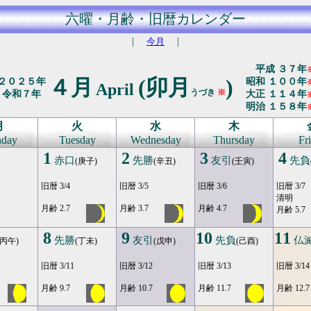
六曜・月齢・旧暦カレンダー
｜
今月
｜
平成 ３７年
４月
(卯月
)
２０２５年
昭和 １００年
April
うづき
※
令和７年
大正 １１４年
明治 １５８年
月
火
水
木
day
Tuesday
Wednesday
Thursday
Fr
1
2
3
4
赤口
先勝
友引
先負
(庚子)
(辛丑)
(壬寅)
旧暦 3/4
旧暦 3/5
旧暦 3/6
旧暦 3/7
清明
月齢 2.7
月齢 3.7
月齢 4.7
月齢 5.7
8
9
10
11
先勝
友引
先負
仏
(丙午)
(丁未)
(戊申)
(己酉)
旧暦 3/11
旧暦 3/12
旧暦 3/13
旧暦 3/14
月齢 9.7
月齢 10.7
月齢 11.7
月齢 12.7