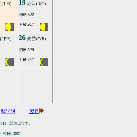
19
安
赤口
(丁巳)
(戊午)
旧暦 3/22
月齢 20.7
26
口
先勝
(甲子)
(乙丑)
旧暦 3/29
月齢 27.7
暦説明
翌月
の日は計算上です。
翌日0:30迄