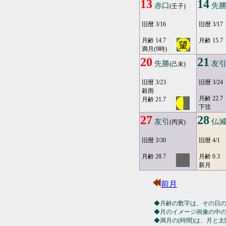
13
14
赤口
先
(壬子)
旧暦 3/16
旧暦 3/17
月齢 14.7
月齢 15.7
満月(9時)
20
21
先勝
友
(己未)
旧暦 3/23
旧暦 3/24
穀雨
月齢 22.7
月齢 21.7
下弦
27
28
友引
仏
(丙寅)
旧暦 3/30
旧暦 4/1
月齢 28.7
月齢 0.3
新月
前月
◆月齢の数字は、その日
◆月のイメージ画像の中
◆満月の(時間)は、月と太陽