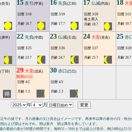
15
16
17
18
勝
友引
先負
仏滅
大
(癸丑)
(甲寅)
(乙卯)
(丙辰)
旧暦 3/18
旧暦 3/19
旧暦 3/20
旧暦 3/21
春土用入
月齢 16.7
月齢 17.7
月齢 19.7
月齢 18.7
22
23
24
25
引
先負
仏滅
大安
赤
(庚申)
(辛酉)
(壬戌)
(癸亥)
旧暦 3/25
旧暦 3/26
旧暦 3/27
旧暦 3/28
月齢 23.7
月齢 24.7
月齢 25.7
月齢 26.7
29
30
滅
大安
赤口
(丁卯)
(戊辰)
(己巳)
昭和の日
旧暦 4/2
旧暦 4/3
月齢 1.3
月齢 2.3
年
月
の正午の値です。月の画像の欠け具合はイメージです。再来年以降の春分の日・秋分
の朔および望はそれぞれ、朔は新月 望は満月を表しています。
の黄経の差が180度の時間です。毎時31～59分までは繰上げ表示。例(24時)は23:31～