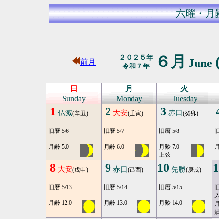
六曜・月
６月
２０２５年
June
前月
令和７年
日
月
火
Sunday
Monday
Tuesday
1
2
3
仏滅
大安
赤口
(辛丑)
(壬寅)
(癸卯)
旧暦 5/6
旧暦 5/7
旧暦 5/8
旧
月齢 5.0
月齢 6.0
月齢 7.0
月
上弦
8
9
10
1
大安
赤口
先勝
(戊申)
(己酉)
(庚戌)
旧暦 5/13
旧暦 5/14
旧暦 5/15
旧
月齢 12.0
月齢 13.0
月齢 14.0
月
満