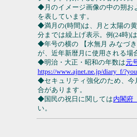
◆月のイメージ画像の中の朔お
を表しています。
◆満月の(時間)は、月と太陽の黄
分までは繰上げ表示。例(24時)は23
◆年号の横の 【水無月 みなづ
が、近年新暦月に使用される場
◆明治・大正・昭和の年数は
元
https://www.ajnet.ne.jp/diary_f/?yo
◆セキュリティ強化のため、今
合があります。
◆国民の祝日に関しては
内閣府
い。