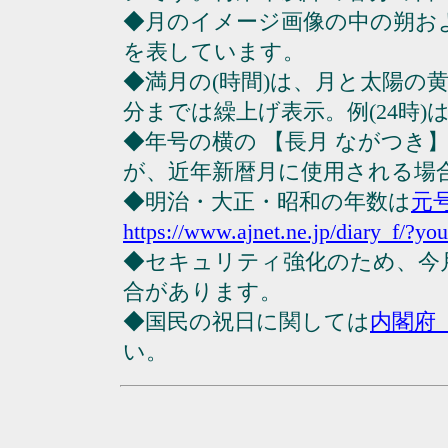
◆月のイメージ画像の中の朔お
を表しています。
◆満月の(時間)は、月と太陽の黄
分までは繰上げ表示。例(24時)は23
◆年号の横の 【長月 ながつき
が、近年新暦月に使用される場
◆明治・大正・昭和の年数は
元
https://www.ajnet.ne.jp/diary_f/?yo
◆セキュリティ強化のため、今
合があります。
◆国民の祝日に関しては
内閣府
い。