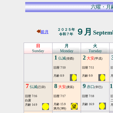
六曜・月
９月
２０２５年
Septem
前月
令和７年
日
月
火
Sunday
Monday
Tuesday
1
2
仏滅
大安
(癸酉)
(甲戌)
旧暦 7/10
旧暦 7/11
旧
月齢 8.9
月齢 9.9
月
7
8
9
1
仏滅
大安
赤口
(己卯)
(庚辰)
(辛巳)
旧暦 7/16
旧暦 7/17
旧暦 7/18
旧
白露
二
月齢 15.9
月齢 16.9
月齢 14.9
月
満月(3時)