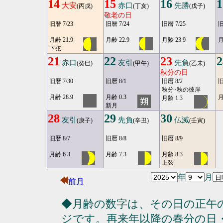
14
15
16
1
大安
赤口
先勝
(丙戌)
(丁亥)
(戊子)
敬老の日
旧暦 7/23
旧暦 7/24
旧暦 7/25
旧
月齢 21.9
月齢 22.9
月齢 23.9
月
下弦
21
22
23
2
赤口
友引
先負
(癸巳)
(甲午)
(乙未)
秋分の日
旧暦 7/30
旧暦 8/1
旧暦 8/2
旧
秋分･秋の彼岸
月齢 28.9
月齢 0.3
月
月齢 1.3
新月
28
29
30
友引
先負
仏滅
(庚子)
(辛丑)
(壬寅)
旧暦 8/7
旧暦 8/8
旧暦 8/9
月齢 6.3
月齢 7.3
月齢 8.3
上弦
年
月
前月
◆月齢の数字は、その日の正午
ジです。再来年以降の春分の日