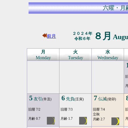
六曜・月
８月
２０２４年
Augu
前月
令和６年
月
火
水
Monday
Tuesday
Wednesday
旧
月
5
6
7
友引
先負
仏滅
(辛丑)
(壬寅)
(癸卯)
旧暦 7/2
旧暦 7/3
旧暦 7/4
旧
立秋
月齢 0.7
月齢 1.7
月
月齢 2.7