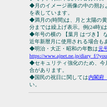
◆月のイメージ画像の中の朔お
を表しています。
◆満月の(時間)は、月と太陽の黄
分までは繰上げ表示。例(24時)は23
◆年号の横の 【葉月 はづき】
近年新暦月に使用される場合も
◆明治・大正・昭和の年数は
元
https://www.ajnet.ne.jp/diary_f/?yo
◆セキュリティ強化のため、今
合があります。
◆国民の祝日に関しては
内閣府
い。