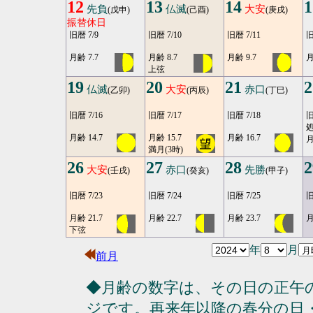
12
13
14
1
先負
仏滅
大安
(戊申)
(己酉)
(庚戌)
振替休日
旧暦 7/9
旧暦 7/10
旧暦 7/11
旧
月齢 7.7
月齢 8.7
月齢 9.7
月
上弦
19
20
21
2
仏滅
大安
赤口
(乙卯)
(丙辰)
(丁巳)
旧暦 7/16
旧暦 7/17
旧暦 7/18
旧
月齢 14.7
月齢 15.7
月齢 16.7
月
満月(3時)
26
27
28
2
大安
赤口
先勝
(壬戌)
(癸亥)
(甲子)
旧暦 7/23
旧暦 7/24
旧暦 7/25
旧
月齢 21.7
月齢 22.7
月齢 23.7
月
下弦
年
月
前月
◆月齢の数字は、その日の正午
ジです。再来年以降の春分の日