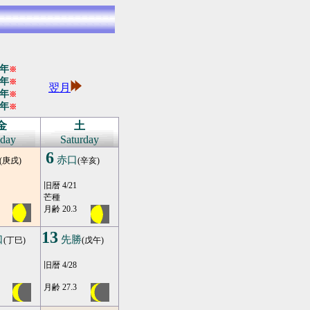
年
※
年
※
翌月
年
※
年
※
金
土
iday
Saturday
6
赤口
(庚戌)
(辛亥)
旧暦 4/21
芒種
月齢 20.3
13
口
先勝
(丁巳)
(戊午)
旧暦 4/28
月齢 27.3