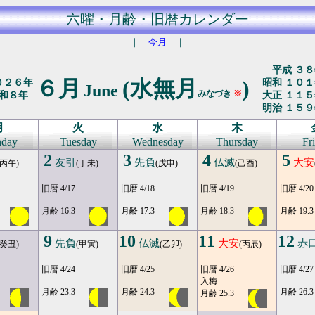
六曜・月齢・旧暦カレンダー
｜
今月
｜
平成 ３８
６月
(水無月
)
０２６年
昭和 １０１
June
みなづき
※
和８年
大正 １１５
明治 １５９
月
火
水
木
day
Tuesday
Wednesday
Thursday
Fr
2
3
4
5
友引
先負
仏滅
大安
(丙午)
(丁未)
(戊申)
(己酉)
旧暦 4/17
旧暦 4/18
旧暦 4/19
旧暦 4/20
月齢 16.3
月齢 17.3
月齢 18.3
月齢 19.3
9
10
11
12
先負
仏滅
大安
赤
(癸丑)
(甲寅)
(乙卯)
(丙辰)
旧暦 4/24
旧暦 4/25
旧暦 4/26
旧暦 4/27
入梅
月齢 23.3
月齢 24.3
月齢 26.3
月齢 25.3