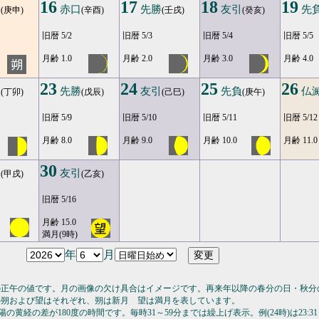
16
17
18
19
安
赤口
先勝
友引
先
(庚申)
(辛酉)
(壬戌)
(癸亥)
旧暦 5/2
旧暦 5/3
旧暦 5/4
旧暦 5/5
月齢 1.0
月齢 2.0
月齢 3.0
月齢 4.0
23
24
25
26
口
先勝
友引
先負
仏
(丁卯)
(戊辰)
(己巳)
(庚午)
旧暦 5/9
旧暦 5/10
旧暦 5/11
旧暦 5/12
月齢 8.0
月齢 9.0
月齢 10.0
月齢 11.0
30
勝
友引
(甲戌)
(乙亥)
旧暦 5/16
月齢 15.0
満月(9時)
年
月
の正午の値です。月の画像の欠け具合はイメージです。再来年以降の春分の日・秋分
の朔および望はそれぞれ、朔は新月 望は満月を表しています。
の黄経の差が180度の時間です。毎時31～59分までは繰上げ表示。例(24時)は23:31～