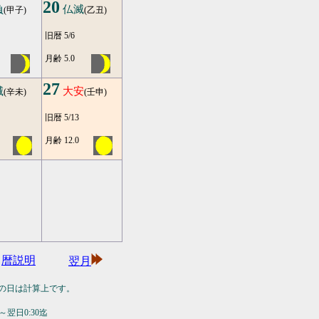
20
負
仏滅
(甲子)
(乙丑)
旧暦 5/6
月齢 5.0
27
滅
大安
(辛未)
(壬申)
旧暦 5/13
月齢 12.0
暦説明
翌月
の日は計算上です。
翌日0:30迄