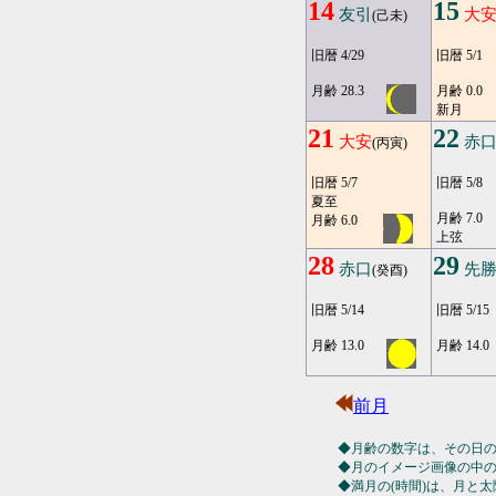
14
15
友引
大
(己未)
旧暦 4/29
旧暦 5/1
月齢 28.3
月齢 0.0
新月
21
22
大安
赤
(丙寅)
旧暦 5/7
旧暦 5/8
夏至
月齢 7.0
月齢 6.0
上弦
28
29
赤口
先
(癸酉)
旧暦 5/14
旧暦 5/15
月齢 13.0
月齢 14.0
前月
◆月齢の数字は、その日
◆月のイメージ画像の中
◆満月の(時間)は、月と太陽