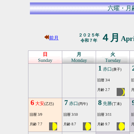
六曜・月
４月
２０２５年
Apr
前月
令和７年
日
月
火
Sunday
Monday
Tuesday
1
赤口
(庚子)
旧暦 3/4
旧
月齢 2.7
月
6
7
8
大安
赤口
先勝
(乙巳)
(丙午)
(丁未)
旧暦 3/9
旧暦 3/10
旧暦 3/11
旧
月齢 7.7
月齢 8.7
月齢 9.7
月