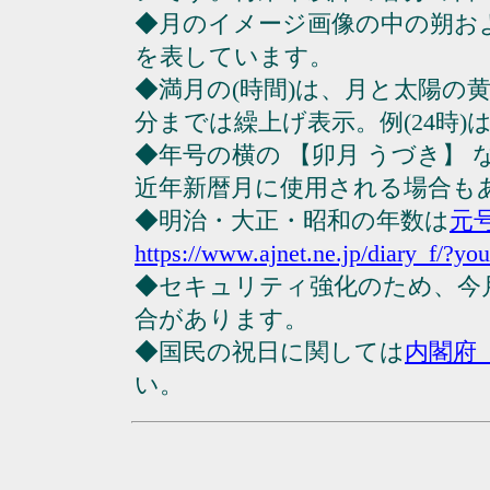
◆月のイメージ画像の中の朔お
を表しています。
◆満月の(時間)は、月と太陽の黄
分までは繰上げ表示。例(24時)は23
◆年号の横の 【卯月 うづき】
近年新暦月に使用される場合も
◆明治・大正・昭和の年数は
元
https://www.ajnet.ne.jp/diary_f/?yo
◆セキュリティ強化のため、今
合があります。
◆国民の祝日に関しては
内閣府
い。