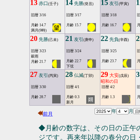
13
14
15
1
赤口
先勝
友引
(壬子)
(癸丑)
(甲寅)
旧暦 3/16
旧暦 3/17
旧暦 3/18
旧
月齢 14.7
月齢 15.7
月齢 16.7
月
満月(9時)
20
21
22
2
先勝
友引
先負
(己未)
(庚申)
(辛酉)
旧暦 3/23
旧暦 3/24
旧暦 3/25
旧
穀雨
月齢 22.7
月齢 23.7
月
月齢 21.7
下弦
27
28
29
3
友引
仏滅
大安
(丙寅)
(丁卯)
(戊辰)
昭和の日
旧暦 3/30
旧暦 4/1
旧暦 4/2
旧
月齢 28.7
月齢 0.3
月齢 1.3
月
新月
年
月
前月
◆月齢の数字は、その日の正午
ジです。再来年以降の春分の日