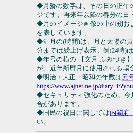
◆月齢の数字は、その日の正午
ジです。再来年以降の春分の日
◆月のイメージ画像の中の朔お
を表しています。
◆満月の(時間)は、月と太陽の黄
分までは繰上げ表示。例(24時)は23
◆年号の横の 【文月 ふみづき
が、近年新暦月に使用される場
◆明治・大正・昭和の年数は
元
https://www.ajnet.ne.jp/diary_f/?yo
◆セキュリティ強化のため、今
合があります。
◆国民の祝日に関しては
内閣府
い。