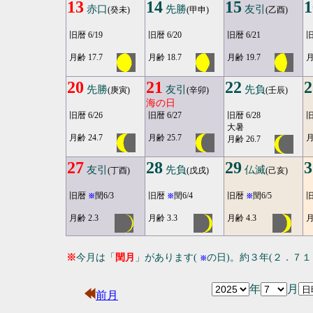
13
14
15
1
赤口
先勝
友引
(癸未)
(甲申)
(乙酉)
旧暦 6/19
旧暦 6/20
旧暦 6/21
旧
月齢 17.7
月齢 18.7
月齢 19.7
月
20
21
22
2
先勝
友引
先負
(庚寅)
(辛卯)
(壬辰)
海の日
旧暦 6/26
旧暦 6/27
旧暦 6/28
旧
大暑
月齢 24.7
月齢 25.7
月
月齢 26.7
27
28
29
3
友引
先負
仏滅
(丁酉)
(戊戌)
(己亥)
旧暦
閏6/3
旧暦
閏6/4
旧暦
閏6/5
※
※
※
月齢 2.3
月齢 3.3
月齢 4.3
月
※
今月は「
閏月
」があります(
の日)。約３年(２．７
※
年
月
前月