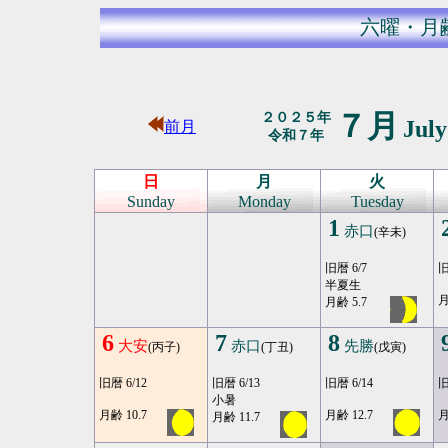
六曜・月
７月
２０２５年
Jul
前月
令和７年
日
月
火
Sunday
Monday
Tuesday
1
赤口
(辛未)
旧暦 6/7
旧
半夏生
月
月齢 5.7
6
7
8
大安
赤口
先勝
(丙子)
(丁丑)
(戊寅)
旧暦 6/12
旧暦 6/13
旧暦 6/14
旧
小暑
月齢 10.7
月齢 12.7
月
月齢 11.7