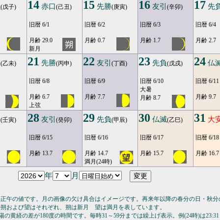
14
15
16
17
負
赤口
先勝
友引
先
(戊子)
(己丑)
(庚寅)
(辛卯)
旧暦 6/1
旧暦 6/2
旧暦 6/3
旧暦 6/4
月齢 29.0
月齢 0.7
月齢 1.7
月齢 2.7
新月
21
22
23
24
口
先勝
友引
先負
仏
(乙未)
(丙申)
(丁酉)
(戊戌)
旧暦 6/8
旧暦 6/9
旧暦 6/10
旧暦 6/11
大暑
月齢 6.7
月齢 7.7
月齢 9.7
月齢 8.7
上弦
28
29
30
31
勝
友引
先負
仏滅
大
(壬寅)
(癸卯)
(甲辰)
(乙巳)
旧暦 6/15
旧暦 6/16
旧暦 6/17
旧暦 6/18
月齢 13.7
月齢 14.7
月齢 15.7
月齢 16.7
満月(24時)
年
月
の正午の値です。月の画像の欠け具合はイメージです。再来年以降の春分の日・秋分
の朔および望はそれぞれ、朔は新月 望は満月を表しています。
の黄経の差が180度の時間です。毎時31～59分までは繰上げ表示。例(24時)は23:31～