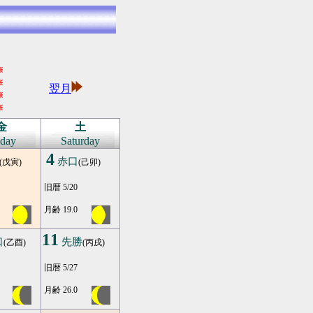
※
※
翌月
※
※
金
土
iday
Saturday
4
赤口
(戊寅)
(己卯)
旧暦 5/20
月齢 19.0
11
口
先勝
(乙酉)
(丙戌)
旧暦 5/27
月齢 26.0