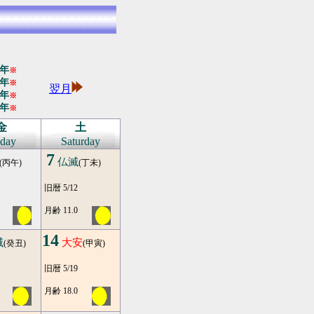
年
※
年
※
翌月
年
※
年
※
金
土
iday
Saturday
7
仏滅
(丙午)
(丁未)
旧暦 5/12
月齢 11.0
14
滅
大安
(癸丑)
(甲寅)
旧暦 5/19
月齢 18.0