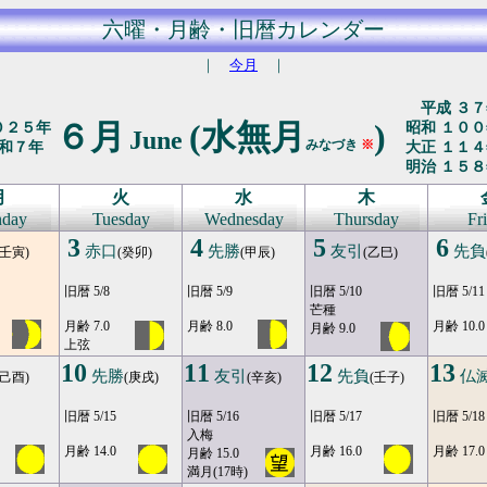
六曜・月齢・旧暦カレンダー
｜
今月
｜
平成 ３７
６月
(水無月
)
０２５年
昭和 １００
June
みなづき
※
和７年
大正 １１４
明治 １５８
月
火
水
木
day
Tuesday
Wednesday
Thursday
Fr
3
4
5
6
赤口
先勝
友引
先負
(壬寅)
(癸卯)
(甲辰)
(乙巳)
旧暦 5/8
旧暦 5/9
旧暦 5/10
旧暦 5/11
芒種
月齢 7.0
月齢 8.0
月齢 10.0
月齢 9.0
上弦
10
11
12
13
先勝
友引
先負
仏
(己酉)
(庚戌)
(辛亥)
(壬子)
旧暦 5/15
旧暦 5/16
旧暦 5/17
旧暦 5/18
入梅
月齢 14.0
月齢 16.0
月齢 17.0
月齢 15.0
満月(17時)