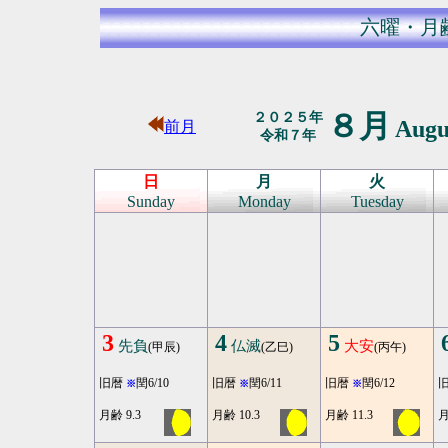
六曜・月
８月
２０２５年
Augu
前月
令和７年
日
月
火
Sunday
Monday
Tuesday
3
4
5
先負
仏滅
大安
(甲辰)
(乙巳)
(丙午)
旧暦
閏6/10
旧暦
閏6/11
旧暦
閏6/12
※
※
※
月齢 9.3
月齢 10.3
月齢 11.3
月