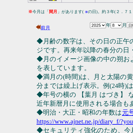
※
今月は「
閏月
」があります(
の日)。約３年(２．７
※
年
月
前月
◆月齢の数字は、その日の正午
ジです。再来年以降の春分の日
◆月のイメージ画像の中の朔お
を表しています。
◆満月の(時間)は、月と太陽の黄
分までは繰上げ表示。例(24時)は23
◆年号の横の 【葉月 はづき】
近年新暦月に使用される場合も
◆明治・大正・昭和の年数は
元
https://www.ajnet.ne.jp/diary_f/?yo
◆セキュリティ強化のため、今