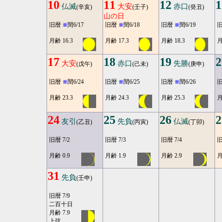
10
11
12
1
仏滅
大安
赤口
(辛亥)
(壬子)
(癸丑)
山の日
旧暦
閏6/17
旧暦
閏6/18
旧暦
閏6/19
※
※
※
月齢 16.3
月齢 17.3
月齢 18.3
月
17
18
19
2
大安
赤口
先勝
(戊午)
(己未)
(庚申)
旧暦
閏6/24
旧暦
閏6/25
旧暦
閏6/26
※
※
※
月齢 23.3
月齢 24.3
月齢 25.3
月
24
25
26
2
友引
先負
仏滅
(乙丑)
(丙寅)
(丁卯)
旧暦 7/2
旧暦 7/3
旧暦 7/4
旧
月齢 0.9
月齢 1.9
月齢 2.9
月
31
先負
(壬申)
旧暦 7/9
二百十日
月齢 7.9
上弦