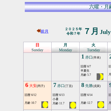
六曜・月
７月
２０２５年
Jul
前月
令和７年
日
月
火
Sunday
Monday
Tuesday
1
赤口
(辛未)
旧暦 6/7
旧
半夏生
月
月齢 5.7
6
7
8
大安
赤口
先勝
(丙子)
(丁丑)
(戊寅)
旧暦 6/12
旧暦 6/13
旧暦 6/14
旧
小暑
月齢 10.7
月齢 12.7
月
月齢 11.7