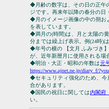
◆月齢の数字は、その日の正午
ジです。再来年以降の春分の日
◆月のイメージ画像の中の朔お
を表しています。
◆満月の(時間)は、月と太陽の黄
分までは繰上げ表示。例(24時)は23
◆年号の横の 【文月 ふみづき
が、近年新暦月に使用される場
◆明治・大正・昭和の年数は
元
https://www.ajnet.ne.jp/diary_f/?yo
◆セキュリティ強化のため、今
合があります。
◆国民の祝日に関しては
内閣府
い。