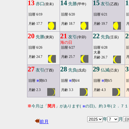
13
14
15
1
赤口
先勝
友引
(癸未)
(甲申)
(乙酉)
旧暦 6/19
旧暦 6/20
旧暦 6/21
旧
月齢 17.7
月齢 18.7
月齢 19.7
月
20
21
22
2
先勝
友引
先負
(庚寅)
(辛卯)
(壬辰)
海の日
旧暦 6/26
旧暦 6/27
旧暦 6/28
旧
大暑
月齢 24.7
月齢 25.7
月
月齢 26.7
27
28
29
3
友引
先負
仏滅
(丁酉)
(戊戌)
(己亥)
旧暦
閏6/3
旧暦
閏6/4
旧暦
閏6/5
※
※
※
月齢 2.3
月齢 3.3
月齢 4.3
月
※
今月は「
閏月
」があります(
の日)。約３年(２．７
※
年
月
前月