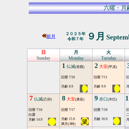
六曜・月
９月
２０２５年
Septem
前月
令和７年
日
月
火
Sunday
Monday
Tuesday
1
2
仏滅
大安
(癸酉)
(甲戌)
旧暦 7/10
旧暦 7/11
旧
月齢 8.9
月齢 9.9
月
7
8
9
1
仏滅
大安
赤口
(己卯)
(庚辰)
(辛巳)
旧暦 7/16
旧暦 7/17
旧暦 7/18
旧
白露
二
月齢 15.9
月齢 16.9
月齢 14.9
月
満月(3時)