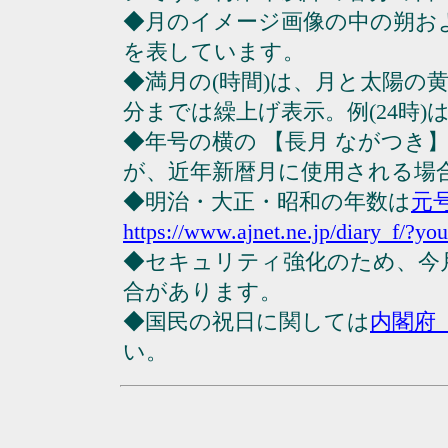
◆月のイメージ画像の中の朔お
を表しています。
◆満月の(時間)は、月と太陽の黄
分までは繰上げ表示。例(24時)は23
◆年号の横の 【長月 ながつき
が、近年新暦月に使用される場
◆明治・大正・昭和の年数は
元
https://www.ajnet.ne.jp/diary_f/?yo
◆セキュリティ強化のため、今
合があります。
◆国民の祝日に関しては
内閣府
い。