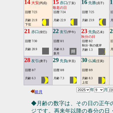
14
15
16
1
大安
赤口
先勝
(丙戌)
(丁亥)
(戊子)
敬老の日
旧暦 7/23
旧暦 7/24
旧暦 7/25
旧
月齢 21.9
月齢 22.9
月齢 23.9
月
下弦
21
22
23
2
赤口
友引
先負
(癸巳)
(甲午)
(乙未)
秋分の日
旧暦 7/30
旧暦 8/1
旧暦 8/2
旧
秋分･秋の彼岸
月齢 28.9
月齢 0.3
月
月齢 1.3
新月
28
29
30
友引
先負
仏滅
(庚子)
(辛丑)
(壬寅)
旧暦 8/7
旧暦 8/8
旧暦 8/9
月齢 6.3
月齢 7.3
月齢 8.3
上弦
年
月
前月
◆月齢の数字は、その日の正午
ジです。再来年以降の春分の日