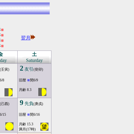
年
※
年
※
翌月
年
※
年
※
金
土
iday
Saturday
2
友引
(壬寅)
(癸卯)
6/8
旧暦
閏6/9
※
月齢 8.3
9
先負
(己酉)
(庚戌)
6/15
旧暦
閏6/16
※
月齢 15.3
満月(17時)