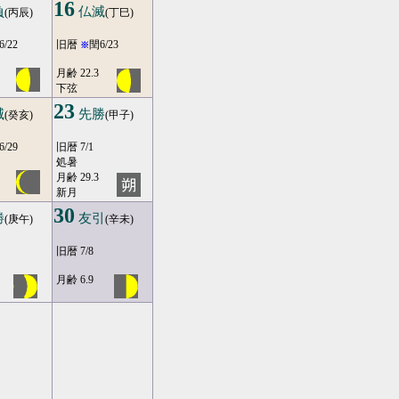
16
負
仏滅
(丙辰)
(丁巳)
6/22
旧暦
閏6/23
※
月齢 22.3
下弦
23
滅
先勝
(癸亥)
(甲子)
6/29
旧暦 7/1
処暑
月齢 29.3
新月
30
勝
友引
(庚午)
(辛未)
旧暦 7/8
月齢 6.9