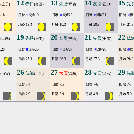
12
13
14
15
安
赤口
先勝
友引
先
(壬子)
(癸丑)
(甲寅)
(乙卯)
/18
旧暦
閏6/19
旧暦
閏6/20
旧暦
閏6/21
旧暦
閏
※
※
※
※
月齢 18.3
月齢 19.3
月齢 20.3
月齢 21.3
19
20
21
22
口
先勝
友引
先負
仏
(己未)
(庚申)
(辛酉)
(壬戌)
/25
旧暦
閏6/26
旧暦
閏6/27
旧暦
閏6/28
旧暦
閏
※
※
※
※
月齢 25.3
月齢 26.3
月齢 27.3
月齢 28.3
26
27
28
29
負
仏滅
大安
赤口
先
(丙寅)
(丁卯)
(戊辰)
(己巳)
旧暦 7/4
旧暦 7/5
旧暦 7/6
旧暦 7/7
月齢 2.9
月齢 3.9
月齢 4.9
月齢 5.9