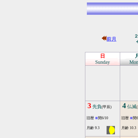
前月
日
Sunday
Mon
3
4
先負
仏滅
(甲辰)
旧暦
閏6/10
旧暦
閏6
※
※
月齢 9.3
月齢 10.3