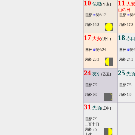
10
11
仏滅
大
(辛亥)
山の日
旧暦
閏6/17
旧暦
閏6
※
※
月齢 16.3
月齢 17.3
17
18
大安
赤
(戊午)
旧暦
閏6/24
旧暦
閏6
※
※
月齢 23.3
月齢 24.3
24
25
友引
先
(乙丑)
旧暦 7/2
旧暦 7/3
月齢 0.9
月齢 1.9
31
先負
(壬申)
旧暦 7/9
二百十日
月齢 7.9
上弦