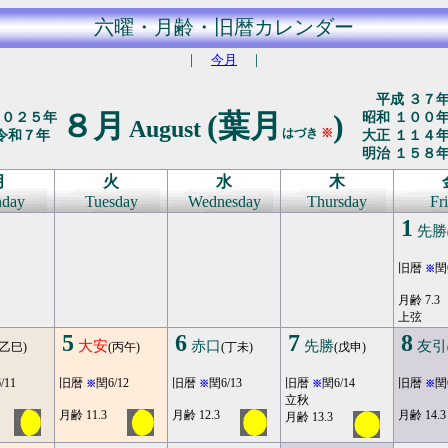
六曜・月齢・旧暦カレンダー
｜
今月
｜
平成 ３７
８月
(葉月
)
２０２５年
昭和 １００
August
はづき
※
令和７年
大正 １１４
明治 １５８
月
火
水
木
day
Tuesday
Wednesday
Thursday
Fr
1
先勝
旧暦
閏
※
月齢 7.3
上弦
5
6
7
8
大安
赤口
先勝
友引
(乙巳)
(丙午)
(丁未)
(戊申)
/11
旧暦
閏6/12
旧暦
閏6/13
旧暦
閏6/14
旧暦
閏
※
※
※
※
立秋
月齢 11.3
月齢 12.3
月齢 14.3
月齢 13.3