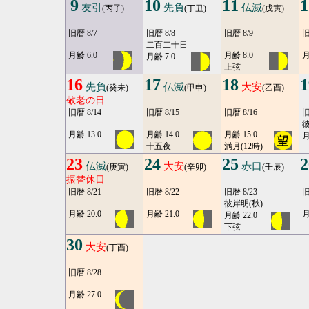
9
10
11
1
友引
先負
仏滅
(丙子)
(丁丑)
(戊寅)
旧暦 8/7
旧暦 8/8
旧暦 8/9
旧
二百二十日
月齢 6.0
月齢 8.0
月
月齢 7.0
上弦
16
17
18
1
先負
仏滅
大安
(癸未)
(甲申)
(乙酉)
敬老の日
旧暦 8/14
旧暦 8/15
旧暦 8/16
旧
彼
月齢 13.0
月齢 14.0
月齢 15.0
月
十五夜
満月(12時)
23
24
25
2
仏滅
大安
赤口
(庚寅)
(辛卯)
(壬辰)
振替休日
旧暦 8/21
旧暦 8/22
旧暦 8/23
旧
彼岸明(秋)
月齢 20.0
月齢 21.0
月
月齢 22.0
下弦
30
大安
(丁酉)
旧暦 8/28
月齢 27.0