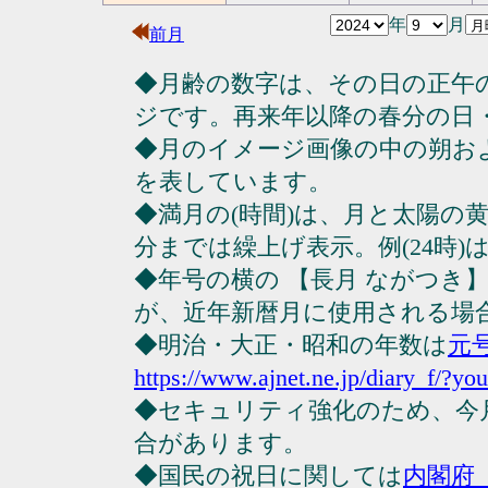
年
月
前月
◆月齢の数字は、その日の正午
ジです。再来年以降の春分の日
◆月のイメージ画像の中の朔お
を表しています。
◆満月の(時間)は、月と太陽の黄
分までは繰上げ表示。例(24時)は23
◆年号の横の 【長月 ながつき
が、近年新暦月に使用される場
◆明治・大正・昭和の年数は
元
https://www.ajnet.ne.jp/diary_f/?yo
◆セキュリティ強化のため、今
合があります。
◆国民の祝日に関しては
内閣府