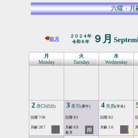
六曜・月
９月
２０２４年
Septem
前月
令和６年
月
火
水
Monday
Tuesday
Wednesday
2
3
4
赤口
友引
先負
(己巳)
(庚午)
(辛未)
旧暦 7/30
旧暦 8/1
旧暦 8/2
旧
月齢 28.7
月齢 0.0
月齢 1.0
月
新月