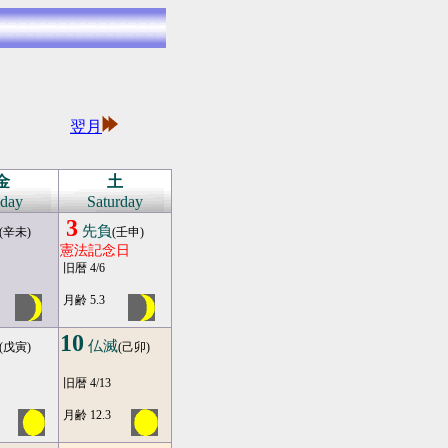
※
※
翌月
※
※
金
土
iday
Saturday
3
先負
(辛未)
(壬申)
憲法記念日
旧暦 4/6
月齢 5.3
10
仏滅
(戊寅)
(己卯)
旧暦 4/13
月齢 12.3