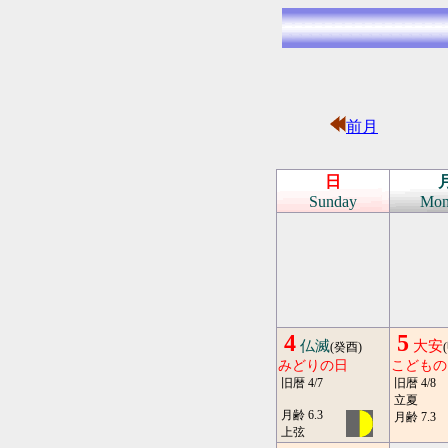
前月
日
Sunday
Mon
4
5
仏滅
大安
(癸酉)
みどりの日
こどもの
旧暦 4/7
旧暦 4/8
立夏
月齢 6.3
月齢 7.3
上弦