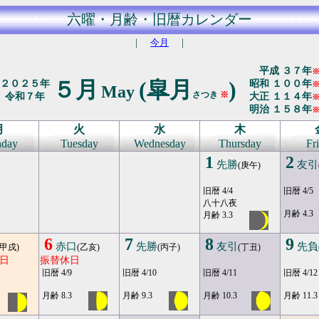
六曜・月齢・旧暦カレンダー
｜
今月
｜
平成 ３７年
５月
(皐月
)
２０２５年
昭和 １００年
May
さつき
※
令和７年
大正 １１４年
明治 １５８年
月
火
水
木
day
Tuesday
Wednesday
Thursday
Fr
1
2
先勝
友引
(庚午)
旧暦 4/4
旧暦 4/5
八十八夜
月齢 4.3
月齢 3.3
6
7
8
9
赤口
先勝
友引
先負
(甲戌)
(乙亥)
(丙子)
(丁丑)
日
振替休日
旧暦 4/9
旧暦 4/10
旧暦 4/11
旧暦 4/12
月齢 8.3
月齢 9.3
月齢 10.3
月齢 11.3