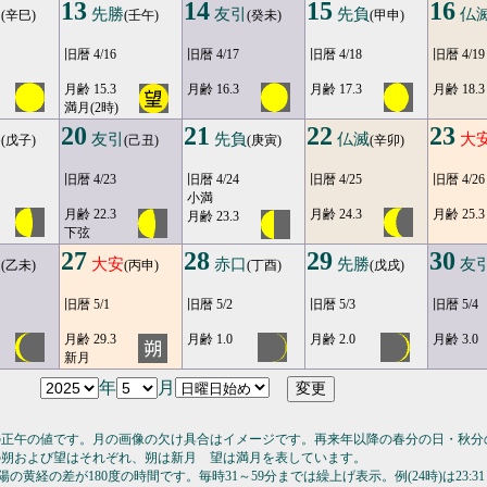
13
14
15
16
口
先勝
友引
先負
仏
(辛巳)
(壬午)
(癸未)
(甲申)
旧暦 4/16
旧暦 4/17
旧暦 4/18
旧暦 4/19
月齢 15.3
月齢 16.3
月齢 17.3
月齢 18.3
満月(2時)
20
21
22
23
勝
友引
先負
仏滅
大
(戊子)
(己丑)
(庚寅)
(辛卯)
旧暦 4/23
旧暦 4/24
旧暦 4/25
旧暦 4/26
小満
月齢 22.3
月齢 24.3
月齢 25.3
月齢 23.3
下弦
27
28
29
30
引
大安
赤口
先勝
友
(乙未)
(丙申)
(丁酉)
(戊戌)
旧暦 5/1
旧暦 5/2
旧暦 5/3
旧暦 5/4
月齢 29.3
月齢 1.0
月齢 2.0
月齢 3.0
新月
年
月
の正午の値です。月の画像の欠け具合はイメージです。再来年以降の春分の日・秋分
の朔および望はそれぞれ、朔は新月 望は満月を表しています。
の黄経の差が180度の時間です。毎時31～59分までは繰上げ表示。例(24時)は23:31～