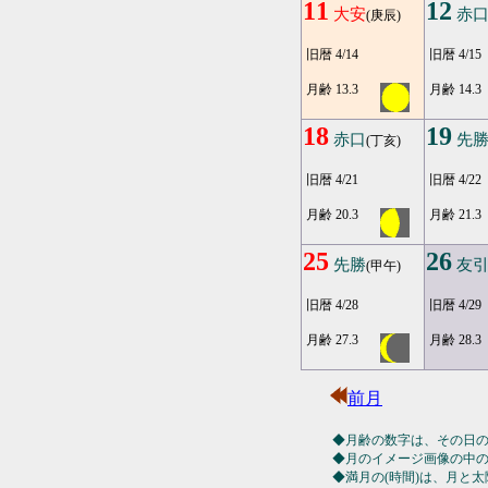
11
12
大安
赤
(庚辰)
旧暦 4/14
旧暦 4/15
月齢 13.3
月齢 14.3
18
19
赤口
先
(丁亥)
旧暦 4/21
旧暦 4/22
月齢 20.3
月齢 21.3
25
26
先勝
友
(甲午)
旧暦 4/28
旧暦 4/29
月齢 27.3
月齢 28.3
前月
◆月齢の数字は、その日
◆月のイメージ画像の中
◆満月の(時間)は、月と太陽