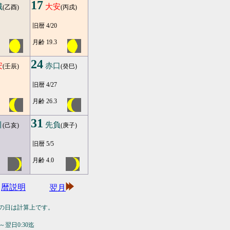
17
滅
大安
(乙酉)
(丙戌)
旧暦 4/20
月齢 19.3
24
安
赤口
(壬辰)
(癸巳)
旧暦 4/27
月齢 26.3
31
引
先負
(己亥)
(庚子)
旧暦 5/5
月齢 4.0
暦説明
翌月
の日は計算上です。
翌日0:30迄