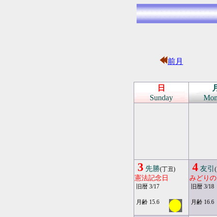
前月
日
Sunday
Mon
3
4
先勝
友引
(丁丑)
憲法記念日
みどりの
旧暦 3/17
旧暦 3/18
月齢 15.6
月齢 16.6