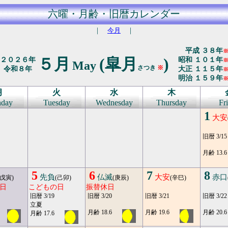
六曜・月齢・旧暦カレンダー
｜
今月
｜
平成 ３８年
５月
(皐月
)
２０２６年
昭和 １０１年
May
さつき
※
令和８年
大正 １１５年
明治 １５９年
月
火
水
木
day
Tuesday
Wednesday
Thursday
Fr
1
大安
旧暦 3/15
月齢 13.6
5
6
7
8
先負
仏滅
大安
赤口
(戊寅)
(己卯)
(庚辰)
(辛巳)
日
こどもの日
振替休日
旧暦 3/19
旧暦 3/20
旧暦 3/21
旧暦 3/22
立夏
月齢 18.6
月齢 19.6
月齢 20.6
月齢 17.6