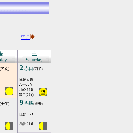
※
※
翌月
※
※
金
土
iday
Saturday
2
赤口
(乙亥)
(丙子)
旧暦 3/16
八十八夜
月齢 14.6
満月(2時)
9
先勝
(壬午)
(癸未)
旧暦 3/23
月齢 21.6