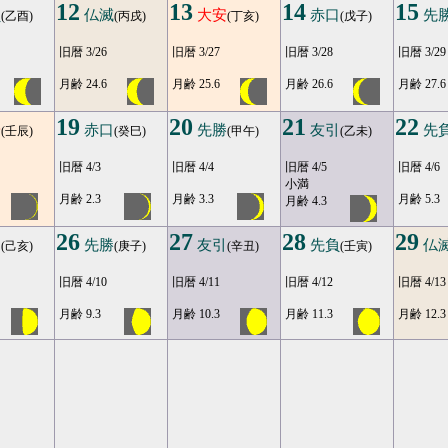
12
13
14
15
負
仏滅
大安
赤口
先
(乙酉)
(丙戌)
(丁亥)
(戊子)
旧暦 3/26
旧暦 3/27
旧暦 3/28
旧暦 3/29
月齢 24.6
月齢 25.6
月齢 26.6
月齢 27.6
19
20
21
22
安
赤口
先勝
友引
先
(壬辰)
(癸巳)
(甲午)
(乙未)
旧暦 4/3
旧暦 4/4
旧暦 4/5
旧暦 4/6
小満
月齢 2.3
月齢 3.3
月齢 5.3
月齢 4.3
26
27
28
29
口
先勝
友引
先負
仏
(己亥)
(庚子)
(辛丑)
(壬寅)
旧暦 4/10
旧暦 4/11
旧暦 4/12
旧暦 4/13
月齢 9.3
月齢 10.3
月齢 11.3
月齢 12.3