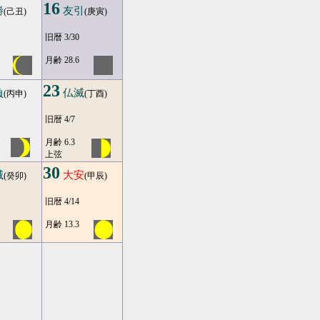
16
勝
友引
(己丑)
(庚寅)
旧暦 3/30
月齢 28.6
23
負
仏滅
(丙申)
(丁酉)
旧暦 4/7
月齢 6.3
上弦
30
滅
大安
(癸卯)
(甲辰)
旧暦 4/14
月齢 13.3