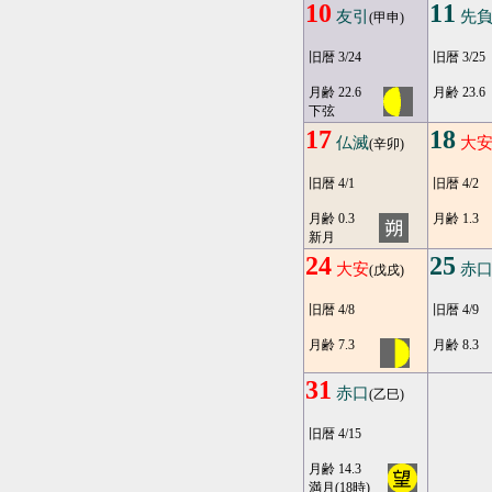
10
11
友引
先
(甲申)
旧暦 3/24
旧暦 3/25
月齢 22.6
月齢 23.6
下弦
17
18
仏滅
大
(辛卯)
旧暦 4/1
旧暦 4/2
月齢 0.3
月齢 1.3
新月
24
25
大安
赤
(戊戌)
旧暦 4/8
旧暦 4/9
月齢 7.3
月齢 8.3
31
赤口
(乙巳)
旧暦 4/15
月齢 14.3
満月(18時)